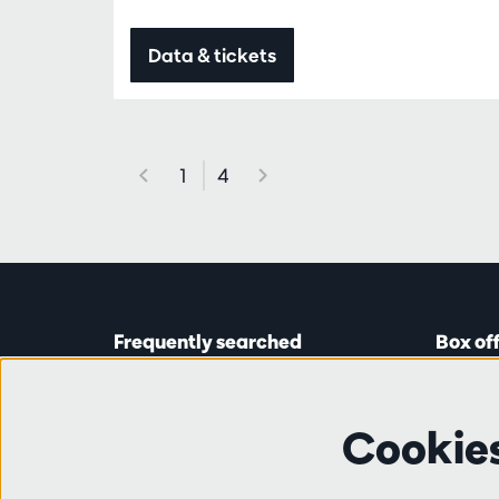
Data & tickets
1
4
Frequently searched
Box of
Tickets
Astridp
Subscriptions
Open on
Cookie
Gift cards
from 14:
Auditions & vacancies
Friends
Ticket 