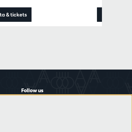
ta & tickets
Data & ticke
Follow us