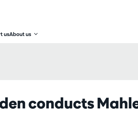
t us
About us
den conducts Mahl