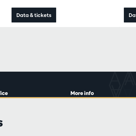
Data & tickets
Da
fice
More info
lein 20-26
Visitor rules
 Tue and Thu
Privacy
s
00 to 16:45.
Conditions of sale
Press
Partners
line