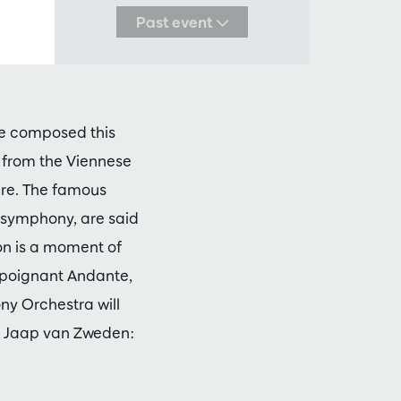
Past event
He composed this
d from the Viennese
ure. The famous
 symphony, are said
ion is a moment of
he poignant Andante,
y Orchestra will
t Jaap van Zweden: