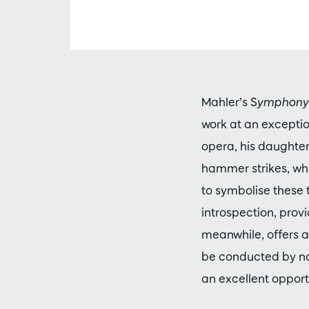
Mahler’s S
ymphony 
work at an exceptio
opera, his daughte
hammer strikes, whi
to symbolise these 
introspection, provi
meanwhile, offers 
be conducted by no
an excellent opportu