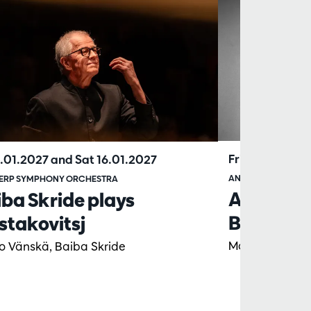
Fri 26.02.2027
15.01.2027
and
Sat 16.01.2027
ANTWERP SYMPHO
ERP SYMPHONY ORCHESTRA
Augustin
ba Skride plays
Bruch
stakovitsj
Marc Albrecht,
 Vänskä, Baiba Skride