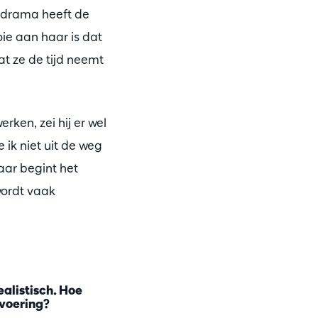
nodrama heeft de
ie aan haar is dat
dat ze de tijd neemt
rken, zei hij er wel
 ik niet uit de weg
aar begint het
ordt vaak
alistisch. Hoe
tvoering?