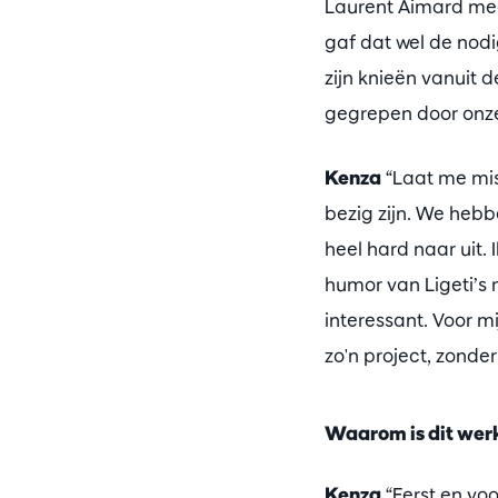
Laurent Aimard mee
gaf dat wel de nodig
zijn knieën vanuit 
gegrepen door onze 
Kenza
“Laat me mis
bezig zijn. We hebb
heel hard naar uit.
humor van Ligeti’s 
interessant. Voor mi
zo'n project, zonder
Waarom is dit werk 
Kenza
“Eerst en vo