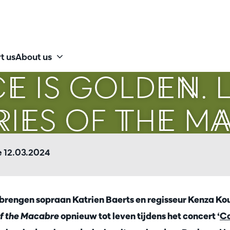
t us
About us
E IS GOLDEN. L
RIES OF THE M
e 12.03.2024
l brengen sopraan Katrien Baerts en regisseur Kenza K
of the Macabre
opnieuw tot leven tijdens het concert ‘
Ca