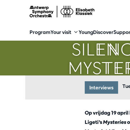
Program
Your visit
Young
Discover
Suppor
SILENC
MYSTE
Tu
Interviews
Op vrijdag 19 apri
Ligeti’s
Mysteries 