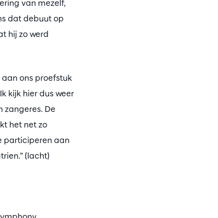
ering van mezelf,
ens dat debuut op
t hij zo werd
 aan ons proefstuk
k kijk hier dus weer
en zangeres. De
kt het net zo
te participeren aan
rien.” (lacht)
p Symphony