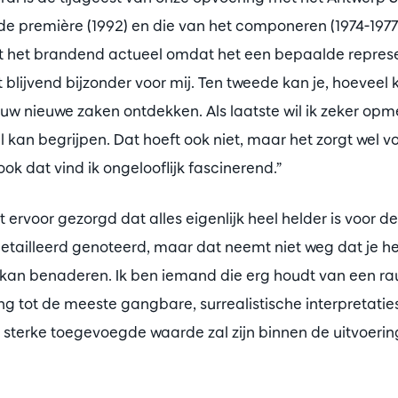
de première (1992) en die van het componeren (1974-197
ft het brandend actueel omdat het een bepaalde represe
 blijvend bijzonder voor mij. Ten tweede kan je, hoeveel 
euw nieuwe zaken ontdekken. Als laatste wil ik zeker opm
 kan begrijpen. Dat hoeft ook niet, maar het zorgt wel v
ok dat vind ik ongelooflijk fascinerend.”
t ervoor gezorgd dat alles eigenlijk heel helder is voor de
detailleerd genoteerd, maar dat neemt niet weg dat je he
kan benaderen. Ik ben iemand die erg houdt van een rau
ing tot de meeste gangbare, surrealistische interpretaties
 sterke toegevoegde waarde zal zijn binnen de uitvoerin