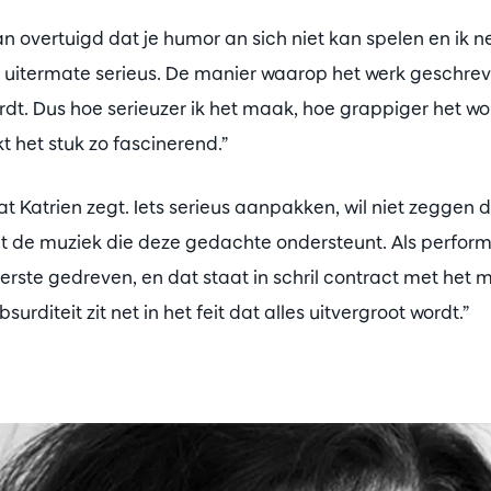
an overtuigd dat je humor an sich niet kan spelen en ik 
uitermate serieus. De manier waarop het werk geschreven
ordt. Dus hoe serieuzer ik het maak, hoe grappiger het wor
 het stuk zo fascinerend.”
 Katrien zegt. Iets serieus aanpakken, wil niet zeggen d
 net de muziek die deze gedachte ondersteunt. Als perform
terste gedreven, en dat staat in schril contract met het
rditeit zit net in het feit dat alles uitvergroot wordt.”