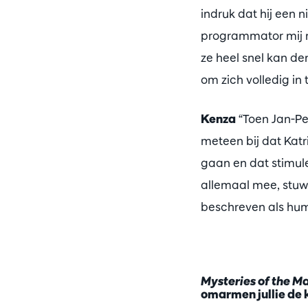
indruk dat hij een 
programmator mij m
ze heel snel kan den
om zich volledig in 
Kenza
“Toen Jan-Pet
meteen bij dat Katri
gaan en dat stimule
allemaal mee, stuwt
beschreven als humo
Mysteries of the M
omarmen jullie de k