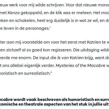
nieuw werk voor mij wilde schrijven. Voor dat nieuwe mo
et Kenza gekoppeld, en de klik was er meteen. Het moo
ken en schakelen, heel erg duidelijk is in wat ze wil, en 
te leven in de personages."
er aan mij voorstelde om voor het eerst met Katrien te we
en zichzelf al zo goed kon regisseren. Die uitdaging wilde
erde me enorm. De input die ik van Katrien krijg, want d
 ons allebei eigenlijk verder.
Mysteries of the Macabre
w
ristisch en surrealistisch.”
acabre
wordt vaak beschreven als humoristisch en surre
omische en theatrale aspecten van het stuk in jullie ui