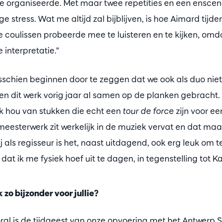
 organiseerde. Met maar twee repetities en een enscen
e stress. Wat me altijd zal bijblijven, is hoe Aimard tijd
de coulissen probeerde mee te luisteren en te kijken, omda
interpretatie.”
schien beginnen door te zeggen dat we ook als duo niet
en dit werk vorig jaar al samen op de planken gebracht. I
 Ik hou van stukken die echt een
tour de force
zijn voor e
meesterwerk zit werkelijk in de muziek vervat en dat maa
j als regisseur is het, naast uitdagend, ook erg leuk om 
 dat ik me fysiek hoef uit te dagen, in tegenstelling tot Kat
zo bijzonder voor jullie?
oral is de tijdgeest van onze opvoering met het Antwer