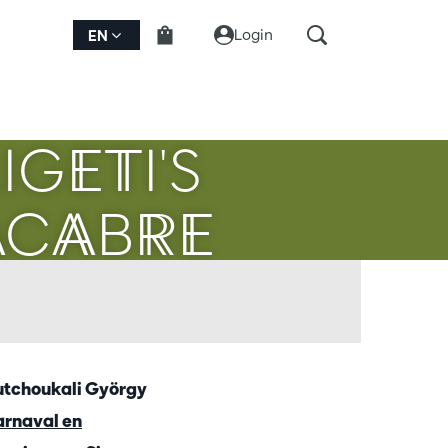
Login
EN
IGETI'S
ACABRE
outchoukali György
rnaval en