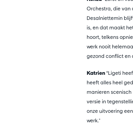
Orchestra, die van 
Desalniettemin blij
is, en dat maakt het
hoort, telkens opni
werk nooit helemaal
gezond conflict en o
Katrien
“Ligeti heef
heeft alles heel ge
manieren scenisch 
versie in tegenstell
onze uitvoering een
werk."