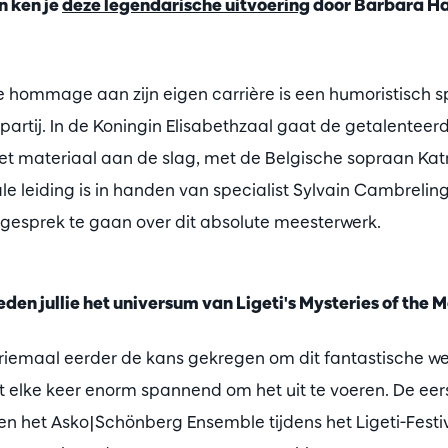
en ken je
deze legendarische uitvoering
door Barbara Ha
e hommage aan zijn eigen carrière is een humoristisch 
artij. In de Koningin Elisabethzaal gaat de getalenteer
t materiaal aan de slag, met de Belgische sopraan Katr
le leiding is in handen van specialist Sylvain Cambrelin
 gesprek te gaan over dit absolute meesterwerk.
eden jullie het universum van Ligeti's Mysteries of the
driemaal eerder de kans gekregen om dit fantastische we
ft elke keer enorm spannend om het uit te voeren. De ee
n het Asko|Schönberg Ensemble tijdens het Ligeti-Festiv