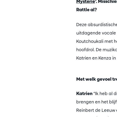
Mysterie
’. Misschi
Rattle al?
Deze absurdistisch
uitdagende vocale p
Koutchoukali met he
hoofdrol. De muzika
Katrien en Kenza in
Met welk gevoel tr
Katrien
“Ik heb al 
brengen en het blij
Reinbert de Leeuw e