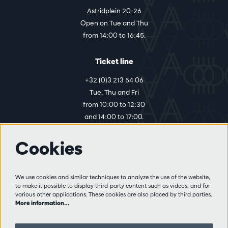
Astridplein 20-26
Open on Tue and Thu
from 14:00 to 16:45.
Ticket line
+32 (0)3 213 54 06
Tue, Thu and Fri
from 10:00 to 12:30
and 14:00 to 17:00.
Cookies
More info
Visitor rules
We use cookies and similar techniques to analyze the use of the website,
to make it possible to display third-party content such as videos, and for
Privacy
various other applications. These cookies are also placed by third parties.
Conditions of sale
More information…
Press
Partners