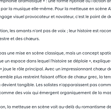
symphonie dramatique » : une forme hybride où l'action 
 par la musique elle-même. Pour la metteuse en scène A
gage visuel provocateur et novateur, c'est le point de d
ion, les amants n'ont pas de voix ; leur histoire est raco
estre et des chœurs.
 pas une mise en scène classique, mais un concept spatial
 un espace dans lequel l'histoire se déploie », explique-
» joue le rôle principal. Avec un impressionnant chœur d
emble plus restreint faisant office de chœur grec, la tens
vidu devient tangible. Les solistes n'apparaissent pas c
s comme des voix qui émergent organiquement de la mas
on, la metteuse en scène voit au-delà du romantisme de 