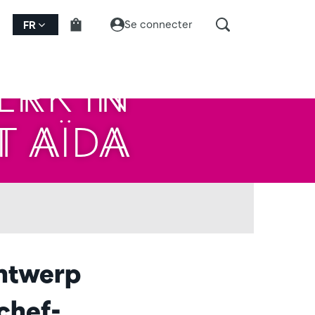
Se connecter
FR
ERK IN
 AÏDA
Antwerp
chef-