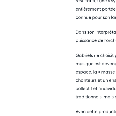
résultat fut une « 
entièrement portée
connue pour son lan
Dans son interprétat
puissance de l'orch
Gabriëls ne choisit
musique est devenue
espace, la « masse 
chanteurs et un ens
collectif et l'indi
traditionnels, mai
Avec cette producti