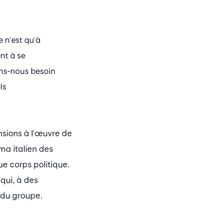
e n'est qu'à
nt à se
ons-nous besoin
ls
nsions à l'œuvre de
ma italien des
e corps politique.
qui, à des
 du groupe.