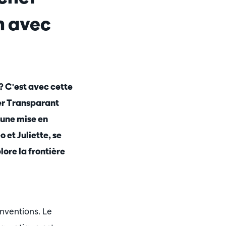
n avec
? C'est avec cette
er Transparant
 une mise en
 et Juliette, se
ore la frontière
nventions. Le