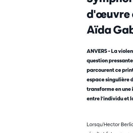
d'œuvre 
Aïda Gab
ANVERS – La violenc
question pressant
parcourent ce prin
espace singulière d
transforme en une 
entre l'individu et 
Lorsqu'Hector Berli