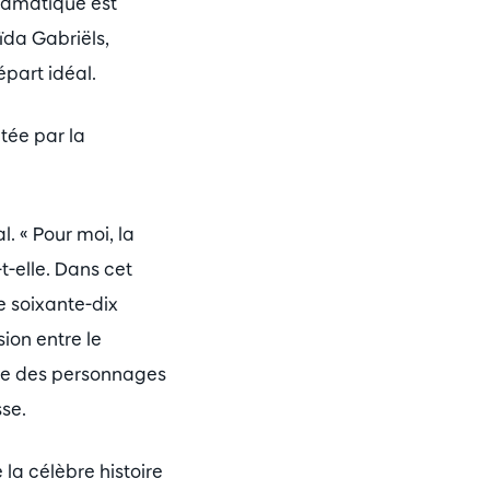
dramatique est
ïda Gabriëls,
épart idéal.
ntée par la
. « Pour moi, la
t-elle. Dans cet
e soixante-dix
ion entre le
omme des personnages
se.
la célèbre histoire