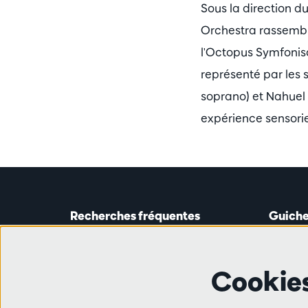
Sous la direction 
Orchestra rassemble
l'Octopus Symfonisc
représenté par les 
soprano) et Nahuel 
expérience sensorie
Recherches fréquentes
Guiche
Guichet
Astridp
Abonnements
Ouverte 
Cookie
Chèque-cadeau
de 14h0
Travailler à l'Antwerp Symphony
Orchestra