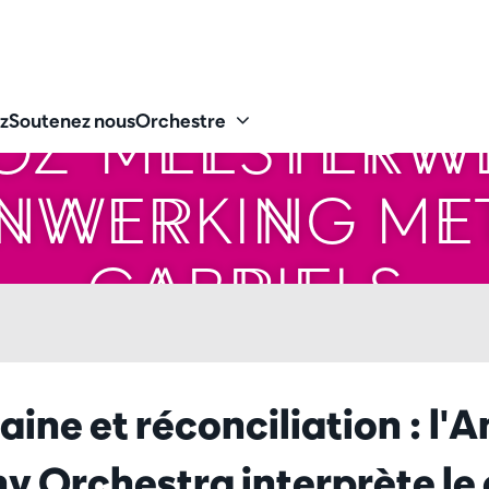
OZ' MEESTERW
z
Soutenez nous
Orchestre
NWERKING MET
GABRIELS
ine et réconciliation : l'
 Orchestra interprète le 