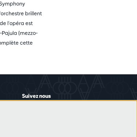
p Symphony
rchestre brillent
de l'opéra est
l-Pajula (mezzo-
complète cette
Suivez nous