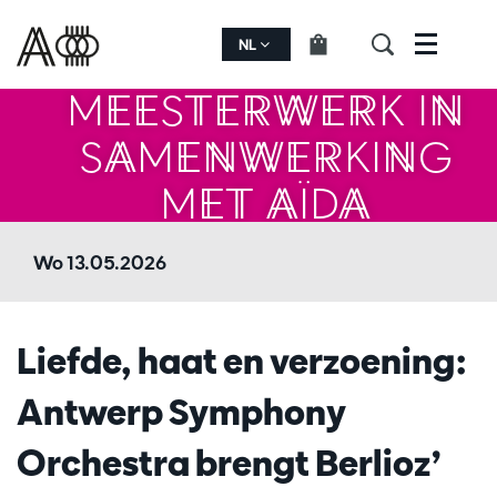
BERLIOZ'
NL
Menu
MEESTERWERK IN
SAMENWERKING
MET AÏDA
GABRIELS
Wo 13.05.2026
Liefde, haat en verzoening:
Antwerp Symphony
Orchestra brengt Berlioz’