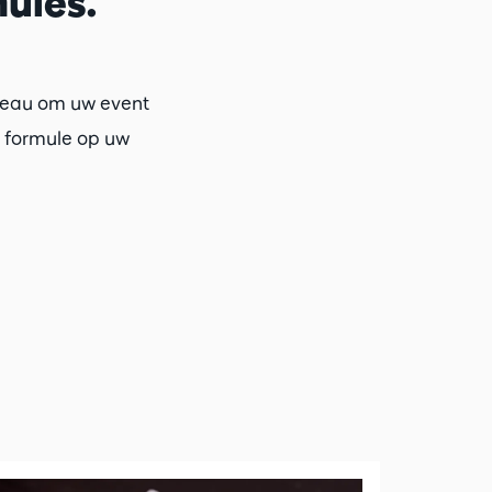
ules.
veau om uw event
n formule op uw