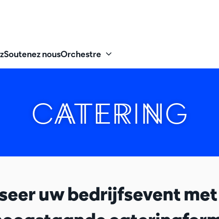
z
Soutenez nous
Orchestre
CATERING
seer uw bedrijfsevent met