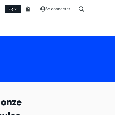
Se connecter
FR
 onze