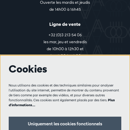
Ouverte les mardis et jeudis
de 14h00 à 16h45
Ligne de vente
+32 (0)3 213 54 06
les mar, jeu et vendredis
de 10h00 à 12h30 et
de 14h00 à 17h00
Cookies
Plus d'infos
Nous utilisons des cookies et des techniques similaires pour analyser
Règlement des visiteurs
l'utilisation du site internet, permettre de montrer du contenu provenant
de tiers comme par exemple des vidéos, et pour diverses autres
Vie privée
fonctionnalités. Ces cookies sont également placés par des tiers.
Plus
Conditions de vente
d'informations…
Presse
Partenaires
Uniquement les cookies fonctionnels