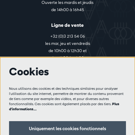
Ouverte les mardis et jeudis
de 14h00 à 16h45
Ligne de vente
+32 (0)3 213 54 06
les mar, jeu et vendredis
de 10h00 à 12h30 et
de 14h00 à 17h00
Cookies
Plus d'infos
Nous utilisons des cookies et des techniques similaires pour analyser
Règlement des visiteurs
l'utilisation du site internet, permettre de montrer du contenu provenant
de tiers comme par exemple des vidéos, et pour diverses autres
Vie privée
fonctionnalités. Ces cookies sont également placés par des tiers.
Plus
Conditions de vente
d'informations…
Presse
Partenaires
Uniquement les cookies fonctionnels