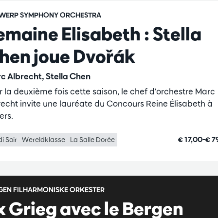
WERP SYMPHONY ORCHESTRA
emaine Elisabeth : Stella
hen joue Dvořák
c Albrecht, Stella Chen
r la deuxième fois cette saison, le chef d'orchestre Marc
recht invite une lauréate du Concours Reine Élisabeth à
ers.
€ 17,00–€ 7
i Soir
Wereldklasse
La Salle Dorée
GEN FILHARMONISKE ORKESTER
x Grieg avec le Bergen