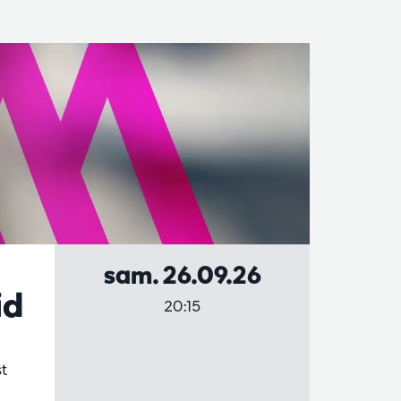
sam. 26.09.26
id
20:15
t