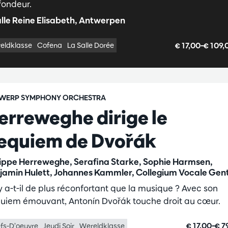
fondeur.
lle Reine Elisabeth, Antwerpen
€ 17,00–€ 109
eldklasse
Cofena
La Salle Dorée
WERP SYMPHONY ORCHESTRA
erreweghe dirige le
equiem de Dvořák
lippe Herreweghe, Serafina Starke, Sophie Harmsen,
jamin Hulett, Johannes Kammler, Collegium Vocale Gen
y a-t-il de plus réconfortant que la musique ? Avec son
uiem émouvant, Antonín Dvořák touche droit au cœur.
€ 17,00–€ 7
fs-D’oeuvre
Jeudi Soir
Wereldklasse