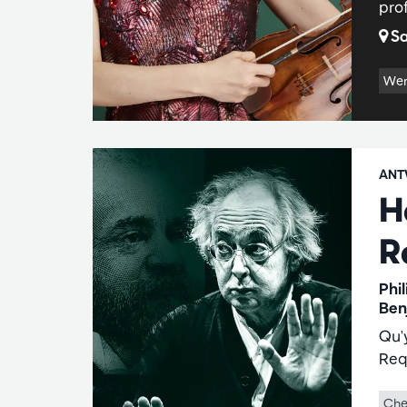
pro
Sa
Wer
ANT
H
R
Phi
Ben
Qu'
Req
Che