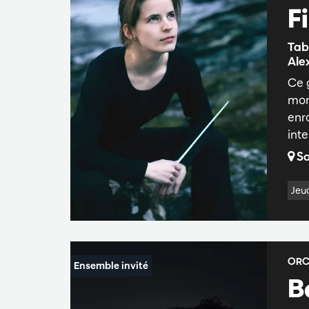
F
Tab
Ale
Ce 
mon
enr
int
Sa
Jeud
ORC
B