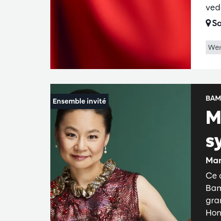
ved
Sa
Wer
BAM
M
s
Man
Ce 
Bam
gra
Hon