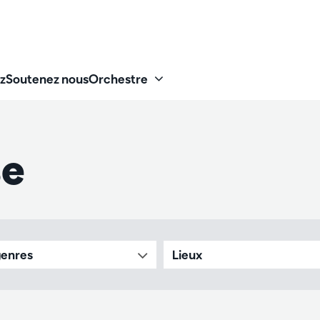
z
Soutenez nous
Orchestre
se
genres
Lieux