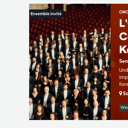
ORC
L
C
K
Sem
Und
imp
for
Sa
Wer