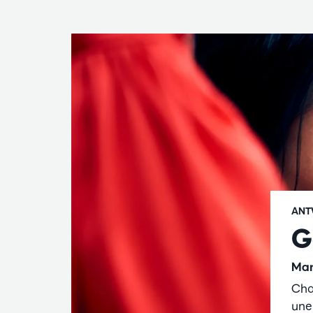
ANT
G
Mar
Cha
une