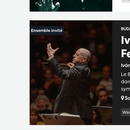
BUD
I
F
Iván
Le 
dan
sym
Sa
Wer