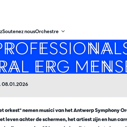
z
Soutenez nous
Orchestre
PROFESSIONALS
AL ERG MENSE
. 08.01.2026
 het orkest" nemen musici van het Antwerp Symphony Or
 het leven achter de schermen, het artiest zijn en hun carr