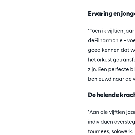
Ervaring en jong
"Toen ik vijftien j
deFilharmonie – voe
goed kennen dat we 
het orkest getransf
zijn. Een perfecte 
benieuwd naar de w
De helende krac
"Aan die vijftien j
individuen overst
tournees, solowerk.