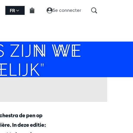
Se connecter
FR
 ZIJN WE
LIJK"
chestra de pen op
ière. In deze editie: