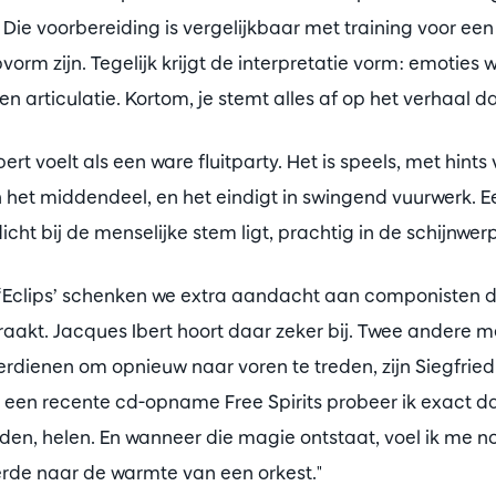
lt. Die voorbereiding is vergelijkbaar met training voor e
pvorm zijn. Tegelijk krijgt de interpretatie vorm: emoties
 en articulatie. Kortom, je stemt alles af op het verhaal dat
ert voelt als een ware fluitparty. Het is speels, met hints
 in het middendeel, en het eindigt in swingend vuurwerk. 
icht bij de menselijke stem ligt, prachtig in de schijnwerp
n ‘Eclips’ schenken we extra aandacht aan componisten d
aakt. Jacques Ibert hoort daar zeker bij. Twee andere me
verdienen om opnieuw naar voren te treden, zijn Siegfried
 een recente cd-opname Free Spirits probeer ik exact da
nden, helen. En wanneer die magie ontstaat, voel ik me no
erde naar de warmte van een orkest."