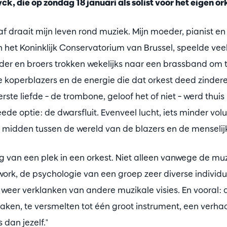
yck, die op zondag 18 januari als solist voor het eigen ork
af draait mijn leven rond muziek. Mijn moeder, pianist e
n het Koninklijk Conservatorium van Brussel, speelde ve
ader en broers trokken wekelijks naar een brassband om 
 koperblazers en de energie die dat orkest deed zindere
ste liefde – de trombone, geloof het of niet – werd thuis
ede optie: de dwarsfluit. Evenveel lucht, iets minder vo
 midden tussen de wereld van de blazers en de menselij
g van een plek in een orkest. Niet alleen vanwege de muz
rk, de psychologie van een groep zeer diverse individue
ns weer verklanken van andere muzikale visies. En vooral
en, te versmelten tot één groot instrument, een verhaal
 dan jezelf."