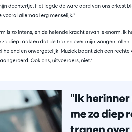
mijn dochtertje. Het legde de ware aard van ons orkest bl
e vooral allemaal erg menselijk."
rm is zo intens, en de helende kracht ervan is enorm. Ik 
 zo diep raakten dat de tranen over mijn wangen rollen. 
wel helend en onvergetelijk. Muziek baant zich een rechte
angeroerd. Ook ons, uitvoerders, niet."
"Ik herinner
me zo diep 
tranen over