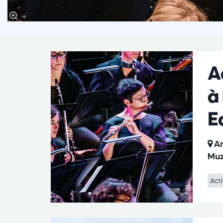
A
à
E
An
Muz
Acti