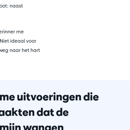
oot: naast
herinner me
Niet ideaal voor
 weg naar het hart
 me uitvoeringen die
raakten dat de
 mijn wangen