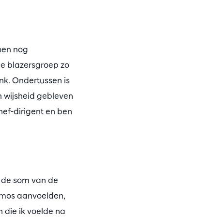
toen nog
de blazersgroep zo
nk. Ondertussen is
en wijsheid gebleven
hef-dirigent en ben
we de som van de
smos aanvoelden,
 die ik voelde na