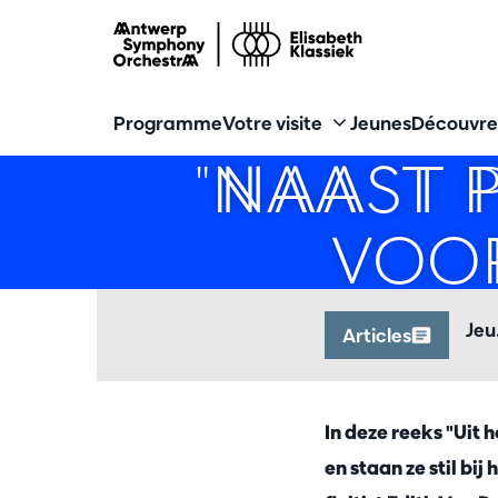
Programme
Votre visite
Jeunes
Découvre
"NAAST 
VOOR
Jeu
Articles
In deze reeks "Uit
en staan ze stil bij