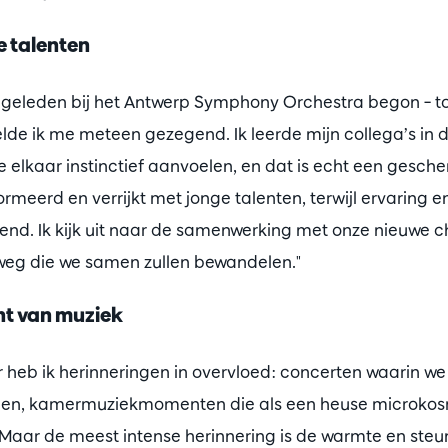
e talenten
aar geleden bij het Antwerp Symphony Orchestra begon – 
lde ik me meteen gezegend. Ik leerde mijn collega’s in 
elkaar instinctief aanvoelen, en dat is echt een gesche
ormeerd en verrijkt met jonge talenten, terwijl ervaring 
blend. Ik kijk uit naar de samenwerking met onze nieuwe c
eg die we samen zullen bewandelen."
ht van muziek
aar heb ik herinneringen in overvloed: concerten waarin 
egen, kamermuziekmomenten die als een heuse microko
 Maar de meest intense herinnering is de warmte en steun