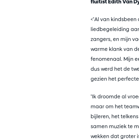
fluitist Edith Van D
<"Al van kindsbeen 
liedbegeleiding aa
zangers, en mijn v
warme klank van de
fenomenaal. Mijn eer
dus werd het de twe
gezien het perfecte
"Ik droomde al vroe
maar om het teamwo
bijleren, het telke
samen muziek te mak
wekken dat groter is