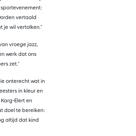
en sportevenement:
 worden vertaald
 je wil vertolken."
 van vroege jazz,
Een werk dat ons
ers zet."
ie onterecht wat in
esters in kleur en
 Karg-Elert en
t doel te bereiken:
g altijd dat kind