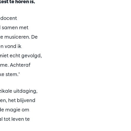
est te horen is.
n docent
el samen met
te musiceren. De
n vond ik
 niet echt gevolgd,
lume. Achteraf
ke stem."
ikale uitdaging,
n, het blijvend
: de magie om
 tot leven te