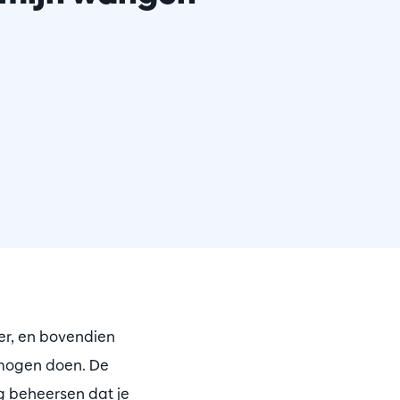
eer, en bovendien
 mogen doen. De
g beheersen dat je