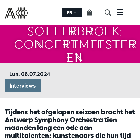
LISANNE
FR
Menu
SOETERBROEK:
CONCERTMEESTER
EN
PORTRETFOTOGRA
Lun. 08.07.2024
Interviews
Tijdens het afgelopen seizoen bracht het
Antwerp Symphony Orchestra tien
maanden lang een ode aan
multitalenten: kunstenaars die hun tijd