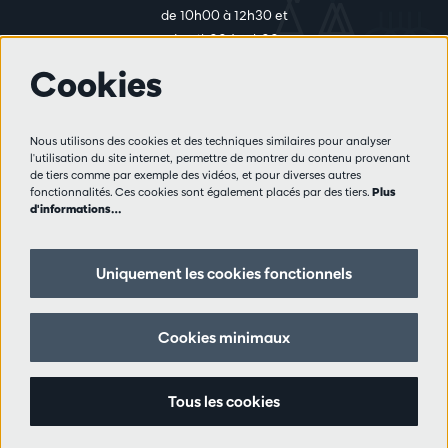
de 10h00 à 12h30 et
de 14h00 à 17h00
Cookies
Plus d'infos
Nous utilisons des cookies et des techniques similaires pour analyser
Règlement des visiteurs
l'utilisation du site internet, permettre de montrer du contenu provenant
de tiers comme par exemple des vidéos, et pour diverses autres
Vie privée
fonctionnalités. Ces cookies sont également placés par des tiers.
Plus
Conditions de vente
d'informations…
Presse
Partenaires
Uniquement les cookies fonctionnels
Suivez nous
Cookies minimaux
Tous les cookies