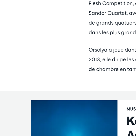
Flesh Competition, e
Sandor Quartet, ave
de grands quatuors 
dans les plus grande
Orsolya a joué dan
2013, elle dirige l
de chambre en tant 
MUS
K
A