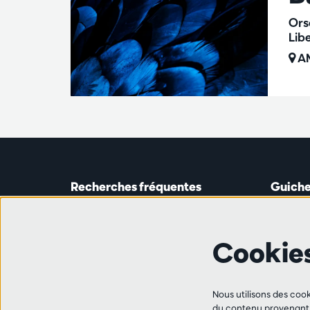
Ors
Lib
AM
Recherches fréquentes
Guiche
Guichet
Astridp
Abonnements
Ouverte 
Cookie
Chèque-cadeau
de 14h0
Travailler à l'Antwerp Symphony
Orchestra
Ligne 
Ami·e·s
Nous utilisons des cook
+32 (0)
du contenu provenant d