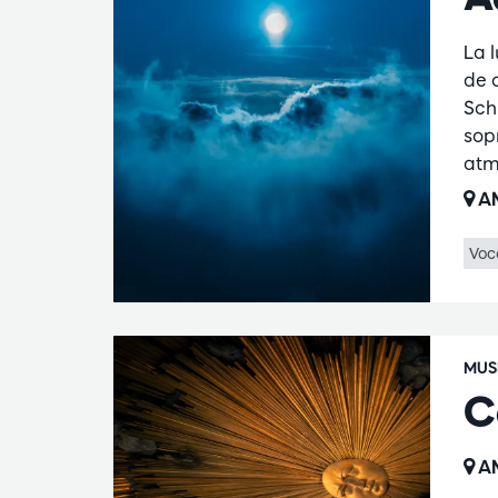
La 
de 
Sch
sop
atm
AM
Voc
MUS
C
AM