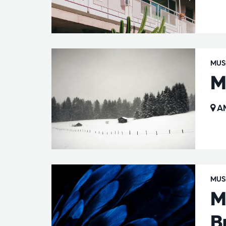
MUS
M
AM
MUS
M
B