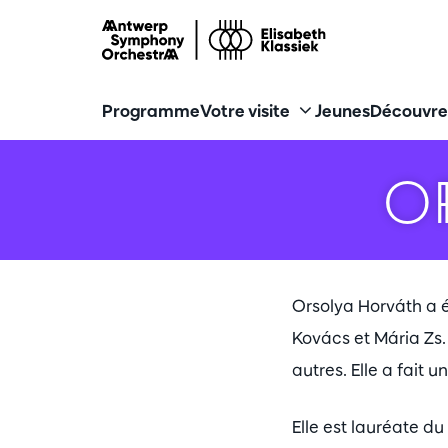
Programme
Votre visite
Jeunes
Découvre
O
Orsolya Horváth a 
Kovács et Mária Zs.
autres. Elle a fait
Elle est lauréate d