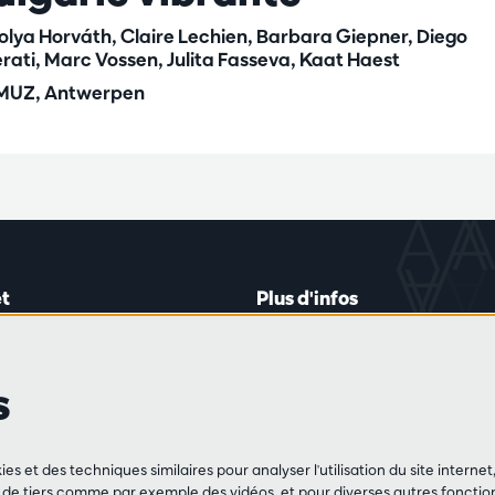
olya Horváth, Claire Lechien, Barbara Giepner, Diego
erati, Marc Vossen, Julita Fasseva, Kaat Haest
UZ, Antwerpen
t
Plus d'infos
lein 20-26
Règlement des visiteurs
les mardis et jeudis
Vie privée
s
0 à 16h45
Conditions de vente
Presse
Partenaires
de vente
ies et des techniques similaires pour analyser l'utilisation du site intern
3 213 54 06
e tiers comme par exemple des vidéos, et pour diverses autres fonction