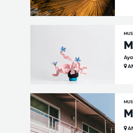
MUS
M
Aya
AM
MUS
M
AM