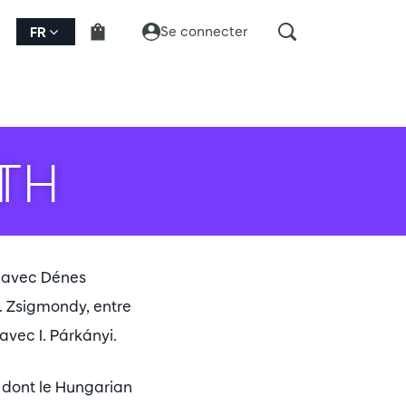
Se connecter
FR
TH
t avec Dénes
D. Zsigmondy, entre
avec I. Párkányi.
, dont le Hungarian