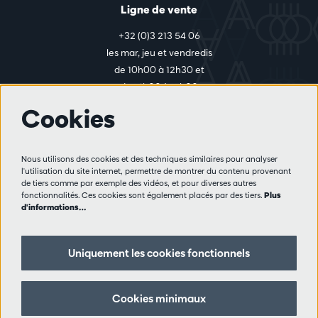
Ligne de vente
+32 (0)3 213 54 06
les mar, jeu et vendredis
de 10h00 à 12h30 et
de 14h00 à 17h00
Cookies
Plus d'infos
Nous utilisons des cookies et des techniques similaires pour analyser
Règlement des visiteurs
l'utilisation du site internet, permettre de montrer du contenu provenant
de tiers comme par exemple des vidéos, et pour diverses autres
Vie privée
fonctionnalités. Ces cookies sont également placés par des tiers.
Plus
Conditions de vente
d'informations…
Presse
Partenaires
Uniquement les cookies fonctionnels
Suivez nous
Cookies minimaux