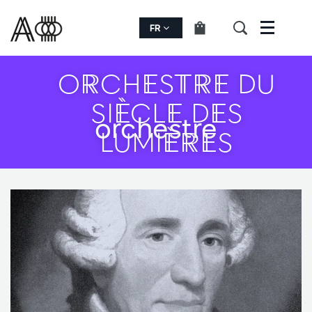
FR
Menu
ORCHESTRE DU
SIÈCLE DES
orchestre
LUMIÈRES