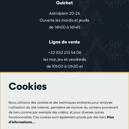
Guichet
Astridplein 20-26
Ouverte les mardis et jeudis
de 14h00 à 16h45
Ligne de vente
+32 (0)3 213 54 06
les mar, jeu et vendredis
de 10h00 à 12h30 et
de 14h00 à 17h00
Cookies
Plus d'infos
Nous utilisons des cookies et des techniques similaires pour analyser
Règlement des visiteurs
l'utilisation du site internet, permettre de montrer du contenu provenant
de tiers comme par exemple des vidéos, et pour diverses autres
Vie privée
fonctionnalités. Ces cookies sont également placés par des tiers.
Plus
Conditions de vente
d'informations…
Presse