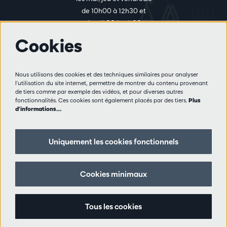
de 10h00 à 12h30 et
de 14h00 à 17h00
Cookies
Plus d'infos
Nous utilisons des cookies et des techniques similaires pour analyser
Règlement des visiteurs
l'utilisation du site internet, permettre de montrer du contenu provenant
de tiers comme par exemple des vidéos, et pour diverses autres
Vie privée
fonctionnalités. Ces cookies sont également placés par des tiers.
Plus
Conditions de vente
d'informations…
Presse
Partenaires
Uniquement les cookies fonctionnels
Suivez nous
Cookies minimaux
Tous les cookies