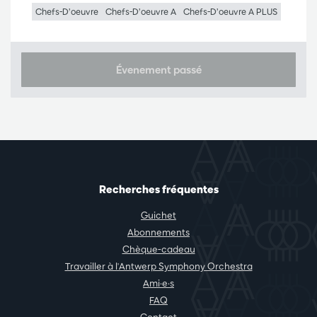
Chefs-D’oeuvre
Chefs-D’oeuvre A
Chefs-D’oeuvre A PLUS
Évenement passé
Recherches fréquentes
Guichet
Abonnements
Chèque-cadeau
Travailler à l'Antwerp Symphony Orchestra
Ami·e·s
FAQ