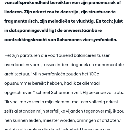
vanzelfsprekendheid bereikten van zijn pianomuziek of
liederen. Zijn orkest zou te dens zijn, zijn structuren te
fragmentarisch, zijn melodieën te vluchtig. En toch: juist
in dat spanningsveld ligt de onweerstaanbare
aantrekkingskracht van Schumanns vier symfonieën.
Het zijn partituren die voortdurend balanceren tussen
overdaad en vorm, tussen intiem dagboek en monumentale
architectuur. “Mijn symfonieën zouden het 100e
opusnummer bereikt hebben, had ik ze allemaal
opgeschreven,” schreef Schumann zelf. Hij bekende vol trots:
“Ik voel me zozeer in mijn element met een volledig orkest,
zelfs al stonden mijn sterfelijke vijanden tegenover mij, ik zou
hen kunnen leiden, meester worden, omringen of afstoten.”
Het zijn uitspraken die de zelfzekerheid tonen van een