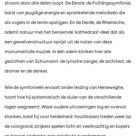
stroom door alle delen loopt. De
Eerste
, de
Frühlingssymfonie
,
barst van jeugdige energie en sprankelende melodieën die
als vogels in de lente opstijgen. En de
Derde
, de
Rheinische
,
ademt natuur met het beroemde 'kathedraal'-deel dat als
een gewelvenstructuur oprijst uit de noten van deze
monumentale muziek. In één adem klinken hier alle
gezichten van Schumann: de lyrische zanger, de architect, de
dromer en de denker.
Wie de symfonieën ervaart onder leiding van Herreweghe,
hoort hoe hij systematisch de sluier van de verschillende
lagen wegneemt. Waar oudere uitvoeringen log en overvol
klonken, kiest hij voor helderheid: houtblazers treden weer op
de voorgrond, strijkers spelen licht en veerkrachtig en kopers
en bassen ondersteunen zonder te overstemmen.