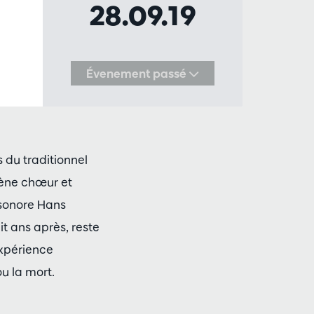
28.09.19
Évenement passé
 du traditionnel
ène chœur et
 sonore Hans
t ans après, reste
expérience
ou la mort.