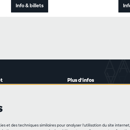
Info & billets
Inf
t
Plus d'infos
lein 20-26
Règlement des visiteurs
les mardis et jeudis
Vie privée
s
0 à 16h45
Conditions de vente
Presse
Partenaires
de vente
ies et des techniques similaires pour analyser l'utilisation du site intern