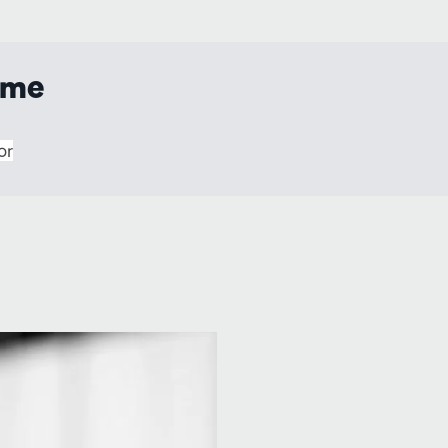
mme
or