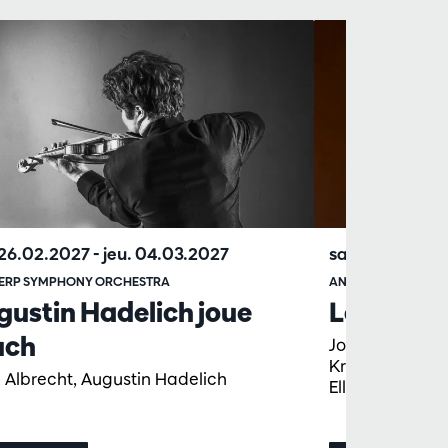
 26.02.2027
-
jeu. 04.03.2027
sam. 13.03.20
ERP SYMPHONY ORCHESTRA
ANTWERP SYMPHO
ustin Hadelich joue
La Passio
uch
Johanna Soller,
Krimmel, Lore 
 Albrecht, Augustin Hadelich
Ellicott, Tobi