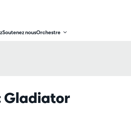
z
Soutenez nous
Orchestre
 Gladiator