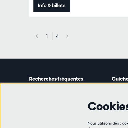
Info & billets
1
4
Recherches fréquentes
Guiche
Guichet
Astridp
Abonnements
Ouverte 
Cookie
Chèque-cadeau
de 14h0
Travailler à l'Antwerp Symphony
Orchestra
Ligne 
Ami·e·s
Nous utilisons des cook