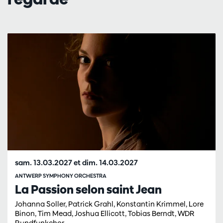
Passer
sam. 13.03.2027
et
dim. 14.03.2027
ANTWERP SYMPHONY ORCHESTRA
La Passion selon saint Jean
Johanna Soller, Patrick Grahl, Konstantin Krimmel, Lore
Binon, Tim Mead, Joshua Ellicott, Tobias Berndt, WDR
Rundfunkchor