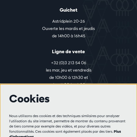
Guichet
Astridplein 20-26
Ouverte les mardis et jeudis
de 14h00 à 16h45
Ligne de vente
+32 (0)3 213 54 06
les mar, jeu et vendredis
de 10h00 à 12h30 et
de 14h00 à 17h00
Cookies
Plus d'infos
Nous utilisons des cookies et des techniques similaires pour analyser
Règlement des visiteurs
l'utilisation du site internet, permettre de montrer du contenu provenant
de tiers comme par exemple des vidéos, et pour diverses autres
Vie privée
fonctionnalités. Ces cookies sont également placés par des tiers.
Plus
Conditions de vente
d'informations…