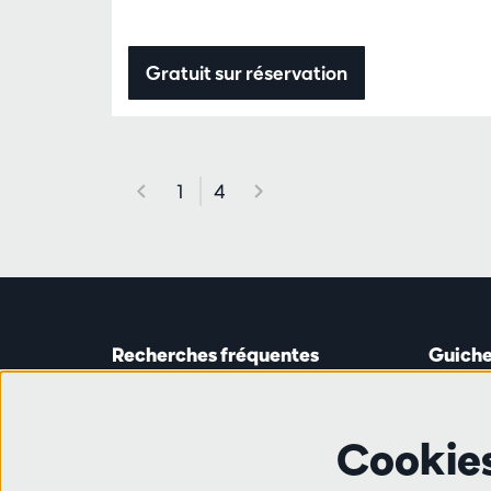
Gratuit sur réservation
1
4
Recherches fréquentes
Guiche
Guichet
Astridp
Abonnements
Ouverte 
Cookie
Chèque-cadeau
de 14h0
Travailler à l'Antwerp Symphony