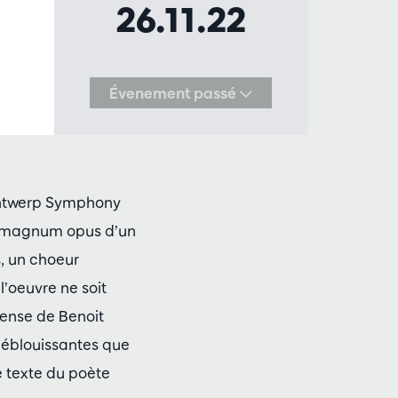
26.11.22
Évenement passé
’Antwerp Symphony
e magnum opus d’un
, un choeur
l’oeuvre ne soit
dense de Benoit
 éblouissantes que
e texte du poète