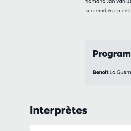
flamand Jan Van Bee
surprendre par cet
Progra
Benoit
La Guerr
Interprètes