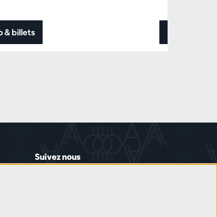
o & billets
Info & billets
Suivez nous