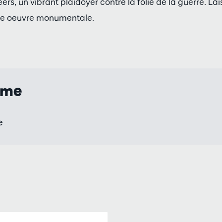
rs, un vibrant plaidoyer contre la folie de la guerre. La
te oeuvre monumentale.
mme
e