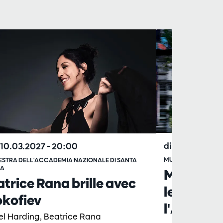
dim. 08.11.20
 10.03.2027
– 20:00
MUSICIENS DE L'A
STRA DELL'ACCADEMIA NAZIONALE DI SANTA
IA
Musique 
trice Rana brille avec
les instr
okofiev
l'Antwer
el Harding, Beatrice Rana