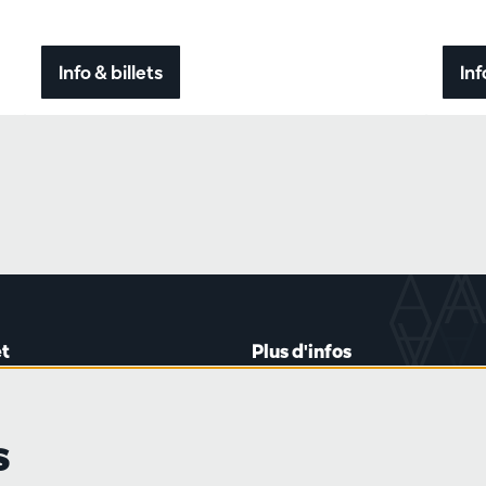
Info & billets
Inf
t
Plus d'infos
lein 20-26
Règlement des visiteurs
les mardis et jeudis
Vie privée
s
0 à 16h45
Conditions de vente
Presse