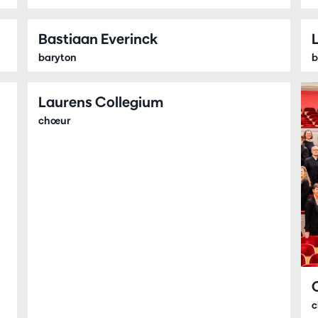
Bastiaan Everinck
baryton
b
Laurens Collegium
chœur
c