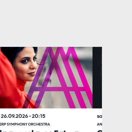
 26.09.2026
– 20:15
sam. 20.02.2
ERP SYMPHONY ORCHESTRA
ANTWERP SYMPHO