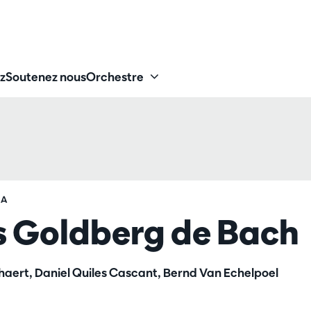
z
Soutenez nous
Orchestre
RA
s Goldberg de Bach
rhaert, Daniel Quiles Cascant, Bernd Van Echelpoel