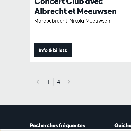
Concert Club avec
Albrecht et Meeuwsen
Marc Albrecht, Nikola Meeuwsen
Info & billets
1
4
Recherches fréquentes
Guiche