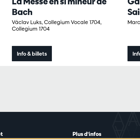
La Messe en si mineur de
Ga
Bach
Sa
Václav Luks, Collegium Vocale 1704,
Marc
Collegium 1704
Info & billets
Inf
t
Plus d'infos