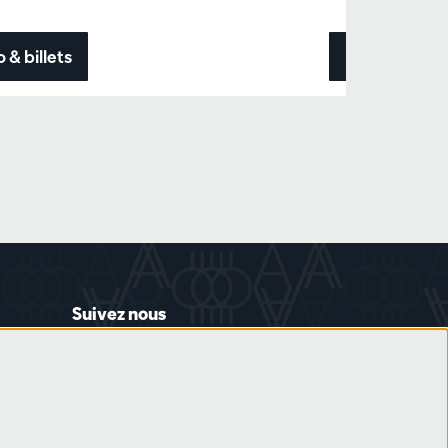
o & billets
Info & billets
Suivez nous