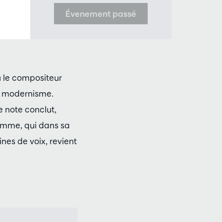
Évenement passé
ù le compositeur
e modernisme.
e note conclut,
omme, qui dans sa
nes de voix, revient