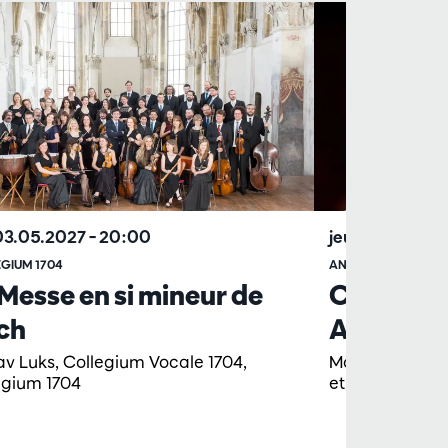
 03.05.2027
– 20:00
jeu. 01.10.202
GIUM 1704
ANTWERP SYMPHO
Messe en si mineur de
Concert i
ch
Albrecht 
av Luks, Collegium Vocale 1704,
Marc Albrecht
egium 1704
et chœur d'en