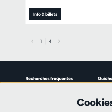
Info & billets
1
4
Recherches fréquentes
Guiche
Guichet
Astridp
Abonnements
Ouverte 
Cookie
Chèque-cadeau
de 14h0
Travailler à l'Antwerp Symphony
Orchestra