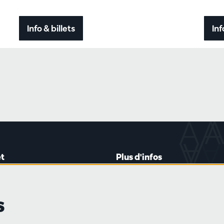
Info & billets
Inf
t
Plus d'infos
lein 20-26
Règlement des visiteurs
les mardis et jeudis
Vie privée
s
0 à 16h45
Conditions de vente
Presse
Partenaires