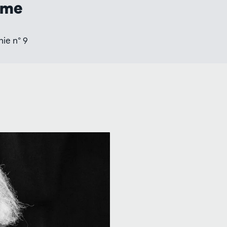
mme
ie n° 9