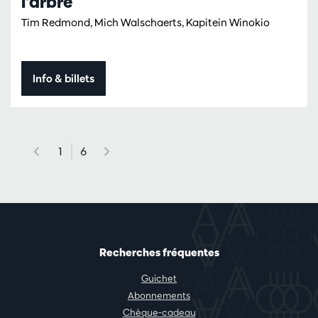
l'arbre
Tim Redmond, Mich Walschaerts, Kapitein Winokio
Info & billets
1
6
Recherches fréquentes
Guichet
Abonnements
Chèque-cadeau