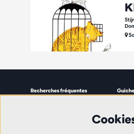
K
Sti
Dom
Sa
Recherches fréquentes
Guiche
Guichet
Astridp
Abonnements
Ouverte 
Cookie
Chèque-cadeau
de 14h0
Travailler à l'Antwerp Symphony
Orchestra
Ligne 