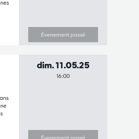
unes
Évenement passé
dim. 11.05.25
16:00
 ans
ine
es
Évenement passé