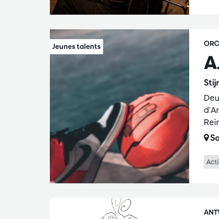
ORC
A
Sti
Deu
d'A
Rei
Sa
Acti
ANT