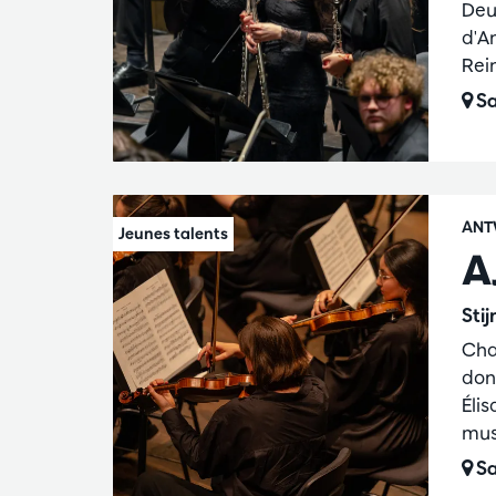
Deu
d'A
Rei
Sa
ANT
A
Sti
Cha
don
Élis
mus
Sa