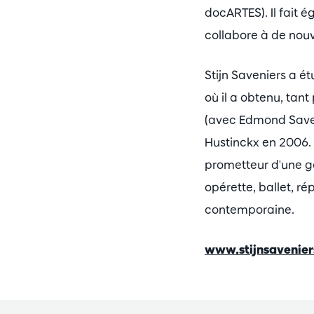
docARTES). Il fait 
collabore à de nouve
Stijn Saveniers a é
où il a obtenu, tant
(avec Edmond Savenie
Hustinckx en 2006. 
prometteur d'une gé
opérette, ballet, r
contemporaine.
www.stijnsavenie