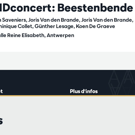
IDconcert: Beestenbende
jn Saveniers, Joris Van den Brande, Joris Van den Brande,
inique Collet, Günther Lesage, Koen De Graeve
lle Reine Elisabeth, Antwerpen
t
Plus d'infos
lein 20-26
Règlement des visiteurs
les mardis et jeudis
Vie privée
s
0 à 16h45
Conditions de vente
Presse
Partenaires
de vente