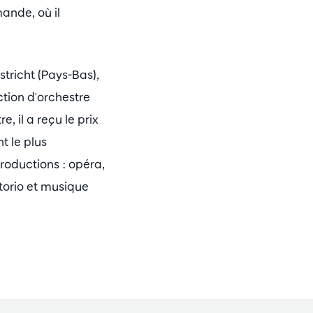
ande, où il
tricht (Pays-Bas),
ection d'orchestre
, il a reçu le prix
t le plus
productions : opéra,
torio et musique