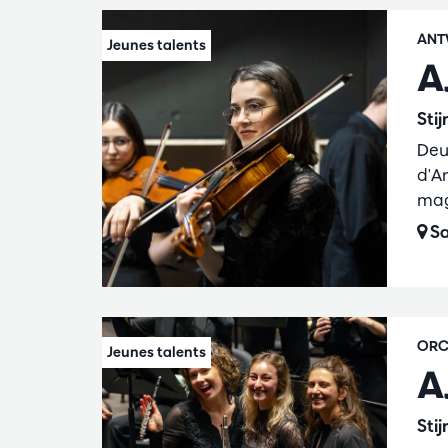
ANT
A
Sti
Deu
d'An
mag
Sa
ORC
A
Sti