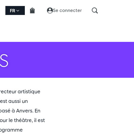
Se connecter
FR
S
recteur artistique
est aussi un
asé à Anvers. En
r le théâtre, il est
(programme