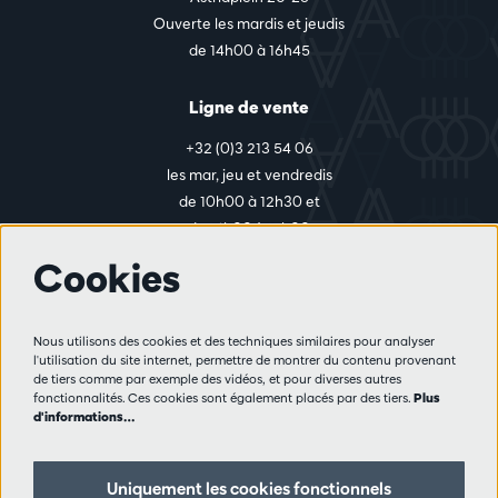
Ouverte les mardis et jeudis
de 14h00 à 16h45
Ligne de vente
+32 (0)3 213 54 06
les mar, jeu et vendredis
de 10h00 à 12h30 et
de 14h00 à 17h00
Cookies
Plus d'infos
Nous utilisons des cookies et des techniques similaires pour analyser
Règlement des visiteurs
l'utilisation du site internet, permettre de montrer du contenu provenant
de tiers comme par exemple des vidéos, et pour diverses autres
Vie privée
fonctionnalités. Ces cookies sont également placés par des tiers.
Plus
Conditions de vente
d'informations…
Presse
Partenaires
Uniquement les cookies fonctionnels