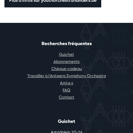
Plus d'infos sur youthorchestraflanders.be
Recherches fréquentes
Guichet
Abonnements
Chèque-cadeau
Travailler à l'Antwerp Symphony Orchestra
Ami·e·s
FAQ
Contact
Guichet
Astridplein 20-26