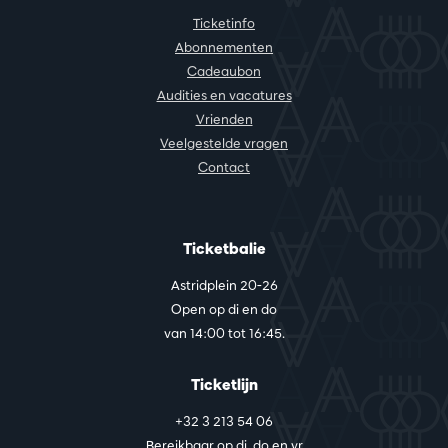
Ticketinfo
Abonnementen
Cadeaubon
Audities en vacatures
Vrienden
Veelgestelde vragen
Contact
Ticketbalie
Astridplein 20-26
Open op di en do
van 14:00 tot 16:45.
Ticketlijn
+32 3 213 54 06
Bereikbaar op di, do en vr