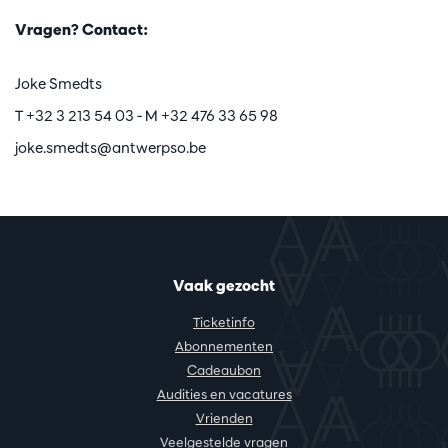
Vragen? Contact:
Joke Smedts
T +32 3 213 54 03 - M +32 476 33 65 98
joke.smedts@antwerpso.be
Vaak gezocht
Ticketinfo
Abonnementen
Cadeaubon
Audities en vacatures
Vrienden
Veelgestelde vragen