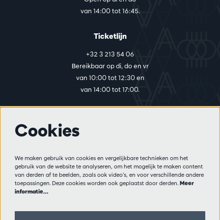
van 14:00 tot 16:45.
Ticketlijn
+32 3 213 54 06
Bereikbaar op di, do en vr
van 10:00 tot 12:30 en
van 14:00 tot 17:00.
Cookies
Meer info
Bezoekersreglement
We maken gebruik van cookies en vergelijkbare technieken om het
Privacy
gebruik van de website te analyseren, om het mogelijk te maken content
Verkoopsvoorwaarden
van derden af te beelden, zoals ook video’s, en voor verschillende andere
Pers
toepassingen. Deze cookies worden ook geplaatst door derden.
Meer
informatie…
Partners