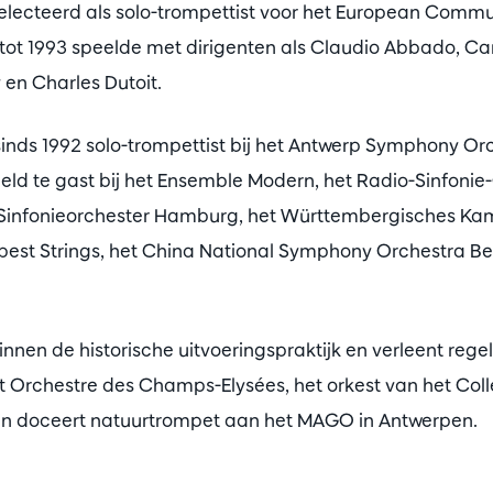
selecteerd als solo-trompettist voor het European Commu
 tot 1993 speelde met dirigenten als Claudio Abbado, Carl
en Charles Dutoit.
sinds 1992 solo-trompettist bij het Antwerp Symphony O
regeld te gast bij het Ensemble Modern, het Radio-Sinfoni
-Sinfonieorchester Hamburg, het Württembergisches K
pest Strings, het China National Symphony Orchestra Bei
binnen de historische uitvoeringspraktijk en verleent rege
t Orchestre des Champs-Elysées, het orkest van het Col
lain doceert natuurtrompet aan het MAGO in Antwerpen.