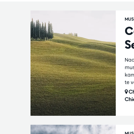
MUS
C
S
Naa
mus
kam
te 
Ch
Chi
MUS