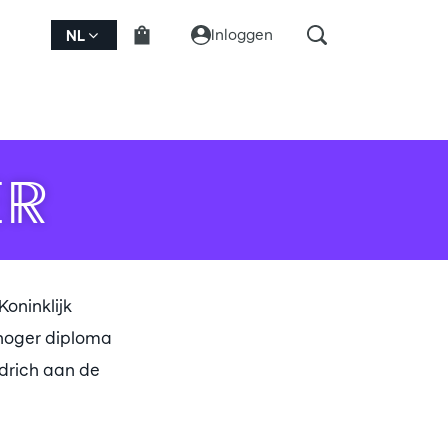
Inloggen
NL
ER
oninklijk
 hoger diploma
edrich aan de