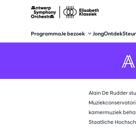
Programma
Je bezoek
Jong
Ontdek
Steun
A
Alain De Rudder st
Muziekconservatoriu
kamermuziek behaald
Staatliche Hochschu