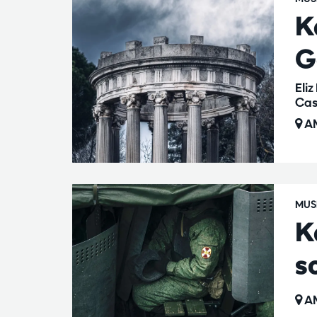
K
G
Eli
Cas
AM
MUS
K
s
AM