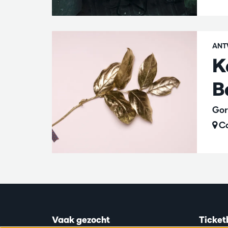
ANT
K
B
Gor
Ca
Vaak gezocht
Ticket