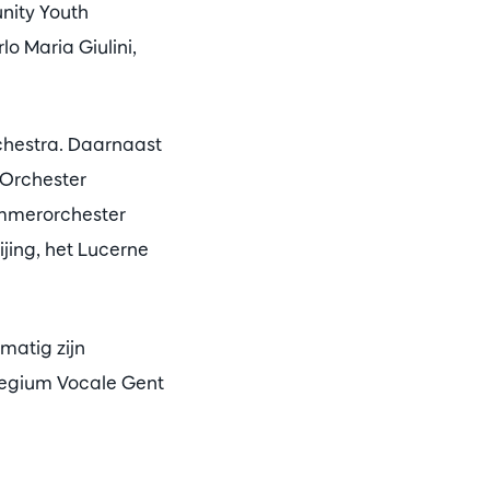
nity Youth
o Maria Giulini,
rchestra. Daarnaast
e-Orchester
ammerorchester
jing, het Lucerne
lmatig zijn
legium Vocale Gent