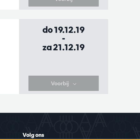
do 19.12.19
-
za 21.12.19
Voorbij
Volg ons