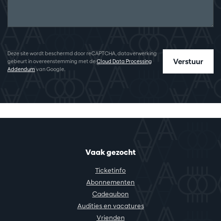
Deze site wordt beschermd door reCAPTCHA, dataverwerking
Verstuur
gebeurt in overeenstemming met de
Cloud Data Processing
Addendum
van Google.
Vaak gezocht
Ticketinfo
Abonnementen
Cadeaubon
Audities en vacatures
Vrienden