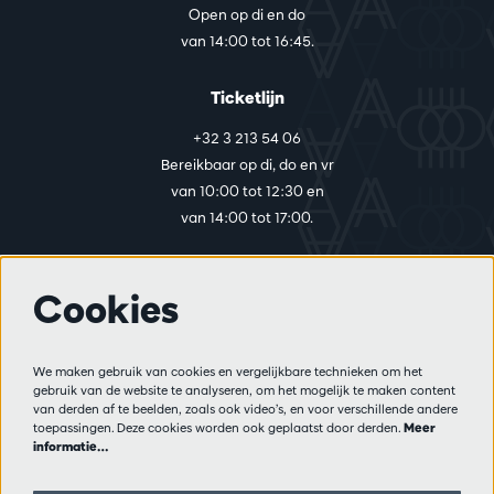
Open op di en do
van 14:00 tot 16:45.
Ticketlijn
+32 3 213 54 06
Bereikbaar op di, do en vr
van 10:00 tot 12:30 en
van 14:00 tot 17:00.
Cookies
Meer info
Bezoekersreglement
We maken gebruik van cookies en vergelijkbare technieken om het
Privacy
gebruik van de website te analyseren, om het mogelijk te maken content
Verkoopsvoorwaarden
van derden af te beelden, zoals ook video’s, en voor verschillende andere
Pers
toepassingen. Deze cookies worden ook geplaatst door derden.
Meer
informatie…
Partners