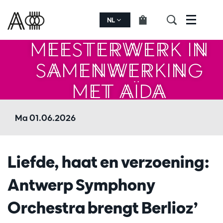
BERLIOZ'
NL
Menu
MEESTERWERK IN
SAMENWERKING
MET AÏDA
GABRIELS
Ma 01.06.2026
Liefde, haat en verzoening:
Antwerp Symphony
Orchestra brengt Berlioz’