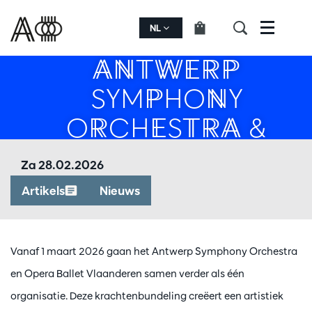
EEN NIEUW
HOOFDSTUK VOOR
NL
Menu
ANTWERP
SYMPHONY
ORCHESTRA &
OPERA BALLET
Za 28.02.2026
VLAANDEREN
Artikels
Nieuws
Vanaf 1 maart 2026 gaan het Antwerp Symphony Orchestra
en Opera Ballet Vlaanderen samen verder als één
organisatie. Deze krachtenbundeling creëert een artistiek