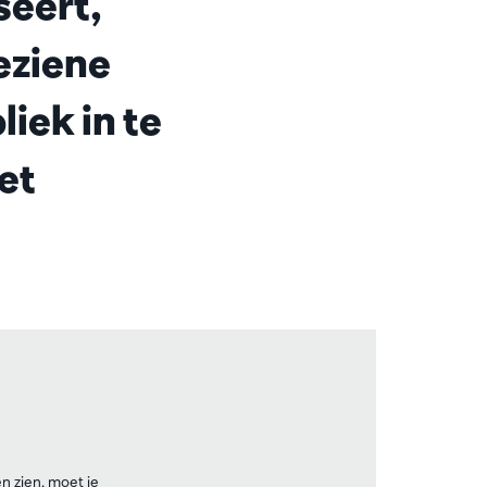
seert,
eziene
liek in te
et
n zien, moet je