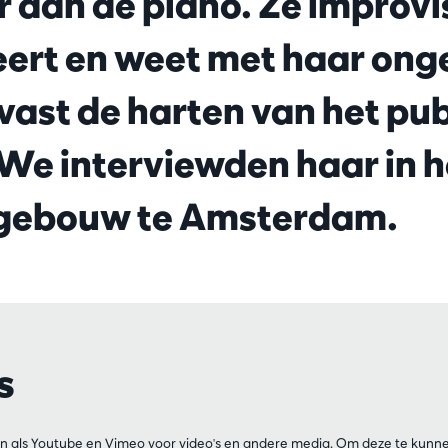
r aan de piano. Ze improvi
rt en weet met haar ong
evast de harten van het pub
We interviewden haar in h
gebouw te Amsterdam.
s
n als Youtube en Vimeo voor video's en andere media. Om deze te kunne