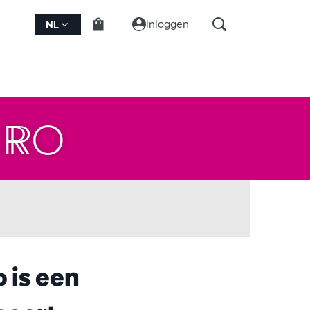
Inloggen
NL
ERO
 is een