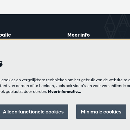
balie
Meer info
lein 20-26
Bezoekersreglement
 di en do
Privacy
s
0 tot 16:45.
Verkoopsvoorwaarden
Pers
Partners
ijn
cookies en vergelijkbare technieken om het gebruik van de website te 
13 54 06
ent van derden af te beelden, zoals ook video’s, en voor verschillende 
ok geplaatst door derden.
Meer informatie…
ar op di, do en vr
00 tot 12:30 en
0 tot 17:00.
Alleen functionele cookies
Minimale cookies