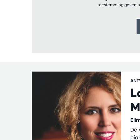
toestemming geven to
ANT
L
M
Eli
De 
pia