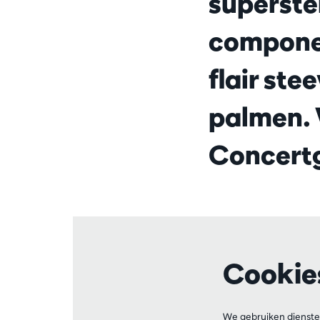
superste
componee
flair ste
palmen. 
Concert
Cookie
We gebruiken dienste