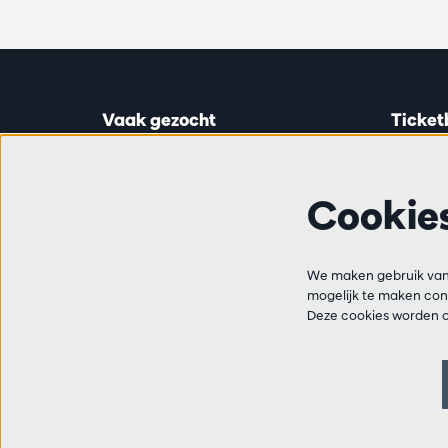
Vaak gezocht
Ticket
Ticketinfo
Astridp
Abonnementen
Open op
Cookie
Cadeaubon
van 14:0
Audities en vacatures
Vrienden
Ticketl
Veelgestelde vragen
We maken gebruik van 
+32 3 2
mogelijk te maken cont
Contact
Deze cookies worden o
Bereikba
van 10:
van 14:0