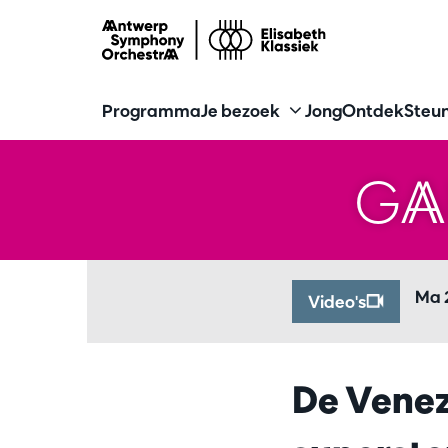
Programma
Je bezoek
Jong
Ontdek
Steun
GA
Ma 
Video's
De Venez