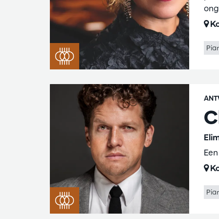
ong
Ko
Pia
ANT
C
Eli
Een
Ko
Pia