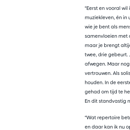
“Eerst en vooral wil
muziekleven, én in u
wie je bent als mens
samenvloeien met da
maar je brengt alti
twee, drie gebeurt. 
afwegen. Maar nog b
vertrouwen. Als soli
houden. In de eerste
gehad om tijd te he
En dit standvastig n
“Wat repertoire bet
en daar kan ik nu o