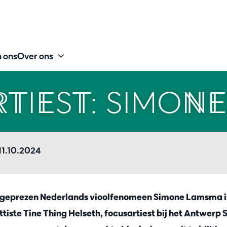
 ons
Over ons
TIEST: SIMON
11.10.2024
 geprezen Nederlands vioolfenomeen Simone Lamsma is 
iste Tine Thing Helseth, focusartiest bij het Antwer