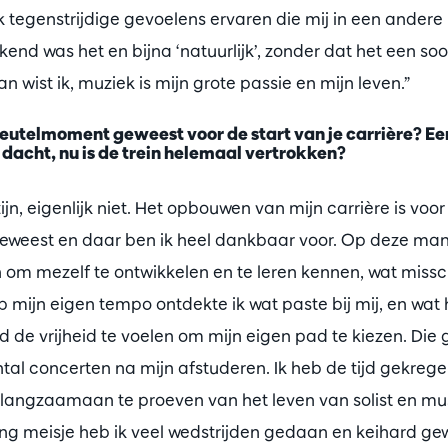
k tegenstrijdige gevoelens ervaren die mij in een andere
end was het en bijna ‘natuurlijk’, zonder dat het een so
n wist ik, muziek is mijn grote passie en mijn leven.”
sleutelmoment geweest voor de start van je carrière? Ee
dacht, nu is de trein helemaal vertrokken?
zijn, eigenlijk niet. Het opbouwen van mijn carrière is voor
geweest en daar ben ik heel dankbaar voor. Op deze manie
 om mezelf te ontwikkelen en te leren kennen, wat miss
p mijn eigen tempo ontdekte ik wat paste bij mij, en wat 
 de vrijheid te voelen om mijn eigen pad te kiezen. Die 
ntal concerten na mijn afstuderen. Ik heb de tijd gekreg
 langzaamaan te proeven van het leven van solist en mu
jong meisje heb ik veel wedstrijden gedaan en keihard g