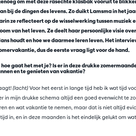
enoeg om met deze rasechte klasbak vooruit te blikken
aan bij de dingen des levens. Zo duikt Lamsma in het j
arin ze reflecteert op de wisselwerking tussen muziek 
om van het leven. Ze deelt haar persoonlijke visie over
alans houdt en hoe we daarmee leren leven. Het inter
zomervakantie, dus de eerste vraag ligt voor de hand.
oe gaat het met je? Is er in deze drukke zomermaande
nnen en te genieten van vakantie?
raagt!
(lacht)
Voor het eerst in lange tijd heb ik wat tijd 
er in mijn drukke schema altijd een goed evenwicht te z
en en wat vakantie te nemen, maar dat is niet altijd evi
 tijd in, en in deze maanden is het eindelijk gelukt om w