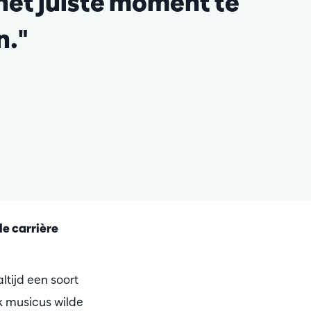
het juiste moment te
n."
le carrière
ltijd een soort
k musicus wilde