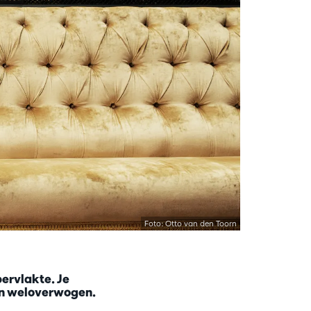
Foto: Otto van den Toorn
pervlakte. Je
 en weloverwogen.