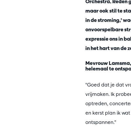
Orchestra. Reden g
maar ook stil te st
in de stroming,’ wa
onvoorspelbare stro
expressie ons in b
in het hart van de 
Mevrouw Lamsma, h
helemaal te ontspa
“Goed dat je dat v
vrijmaken. Ik probe
optreden, concerter
en kerst plan ik wat
ontspannen.”