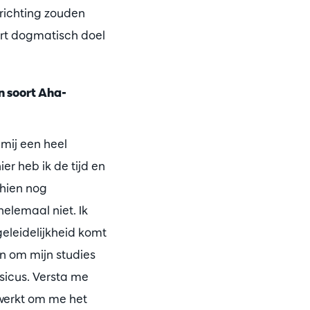
 richting zouden
ort dogmatisch doel
n soort Aha-
 mij een heel
r heb ik de tijd en
chien nog
helemaal niet. Ik
geleidelijkheid komt
en om mijn studies
sicus. Versta me
ewerkt om me het