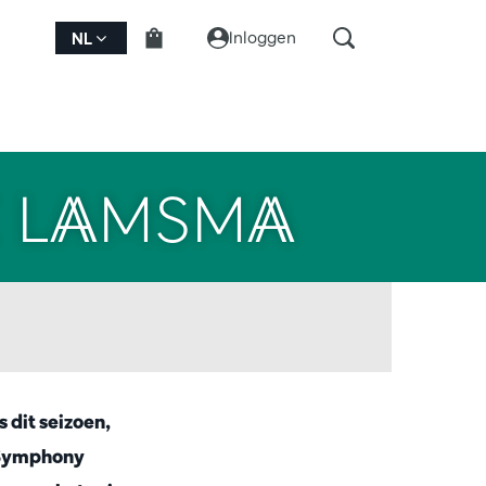
Inloggen
NL
E LAMSMA
dit seizoen,
p Symphony