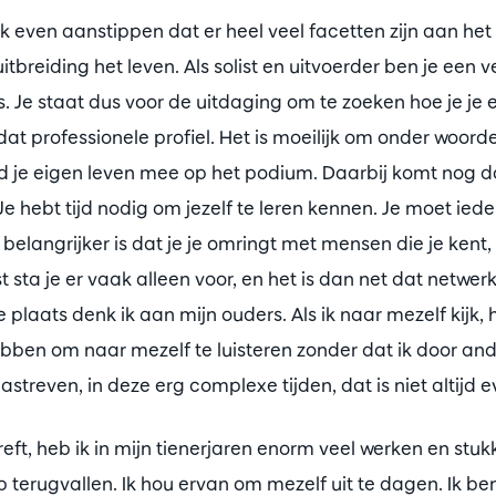
 ik even aanstippen dat er heel veel facetten zijn aan het
itbreiding het leven. Als solist en uitvoerder ben je een 
. Je staat dus voor de uitdaging om te zoeken hoe je je e
t professionele profiel. Het is moeilijk om onder woord
jd je eigen leven mee op het podium. Daarbij komt nog dat
Je hebt tijd nodig om jezelf te leren kennen. Je moet ied
elangrijker is dat je je omringt met mensen die je kent,
st sta je er vaak alleen voor, en het is dan net dat netwe
 plaats denk ik aan mijn ouders. Als ik naar mezelf kijk, 
bben om naar mezelf te luisteren zonder dat ik door an
astreven, in deze erg complexe tijden, dat is niet altijd 
reft, heb ik in mijn tienerjaren enorm veel werken en stu
p terugvallen. Ik hou ervan om mezelf uit te dagen. Ik b