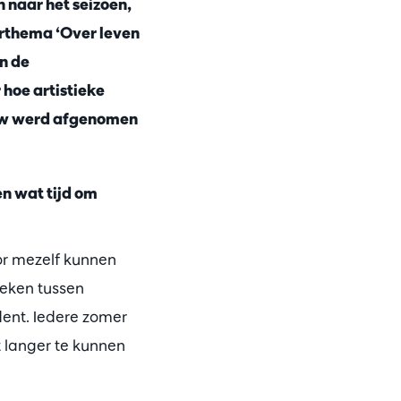
 naar het seizoen,
aarthema ‘Over leven
en de
 hoe artistieke
view werd afgenomen
n wat tijd om
voor mezelf kunnen
oeken tussen
dent. Iedere zomer
at langer te kunnen