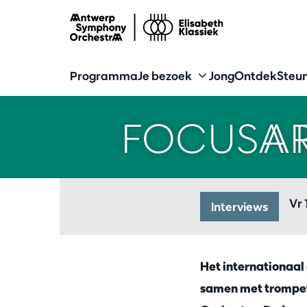
Programma
Je bezoek
Jong
Ontdek
Steun
FOCUSAR
Vr 
Interviews
Het internationaal
samen met trompett