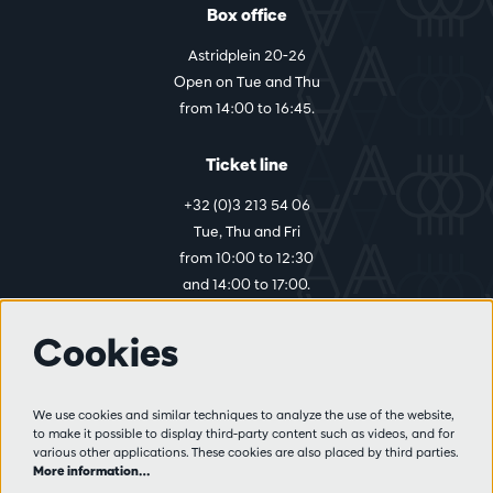
Box office
Astridplein 20-26
Open on Tue and Thu
from 14:00 to 16:45.
Ticket line
+32 (0)3 213 54 06
Tue, Thu and Fri
from 10:00 to 12:30
and 14:00 to 17:00.
Cookies
More info
Visitor rules
We use cookies and similar techniques to analyze the use of the website,
to make it possible to display third-party content such as videos, and for
Privacy
various other applications. These cookies are also placed by third parties.
Conditions of sale
More information…
Press