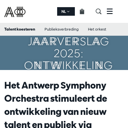
NL
Menu
Talent koesteren
Publieksverbreding
Het orkest
JAARVERSLAG
2025:
ONTWIKKELING
Het Antwerp Symphony
Orchestra stimuleert de
ontwikkeling van nieuw
talent en publiek via