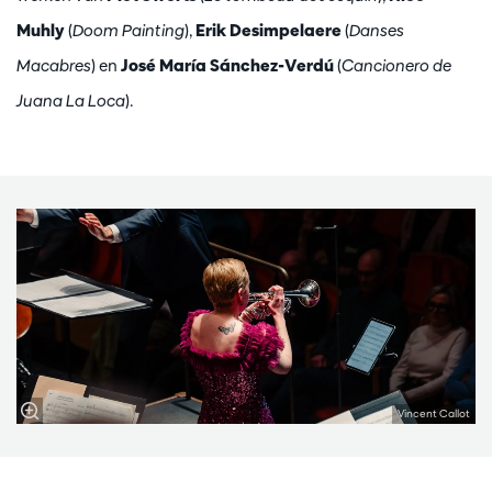
Muhly
(
Doom Painting
),
Erik Desimpelaere
(
Danses
Macabres
) en
José María Sánchez-Verdú
(
Cancionero de
Juana La Loca
).
Vincent Callot