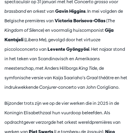
spectaculair op 31 januari met het
Concerto grosso voor
brassband en orkest
van
Gavin
Higgins
. In mei volgden de
Belgische premières van
Victoria Borisova-Ollas
(
The
Kingdom of Silence
) en voormalig huiscomponist
Gija
Kantsjeli
(
Libera Me
), gevolgd door het virtuoze
piccoloconcerto van
Levente Gyöngyösi
. Het najaar stond
in het teken van Scandinavisch en Amerikaans
meesterschap, met Anders Hillborgs
King Tide
, de
symfonische versie van Kaija Saariaho’s
Graal théâtre
en het
indrukwekkende
Conjurer
-concerto van John Corigliano.
Bijzonder trots zijn we op de vier werken die in 2025 in de
Koningin Elisabethzaal hun vuurdoop beleefden. Als
opdrachtgever verzorgde het orkest wereldpremières van
werken van
Piet Swerts
(
Le tombeau de Josquin
),
Nico