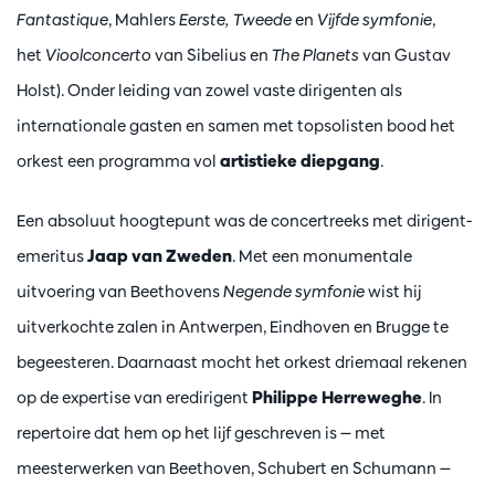
Fantastique
, Mahlers
Eerste, Tweede
en
Vijfde symfonie
,
het
Vioolconcerto
van Sibelius en
The Planets
van Gustav
Holst). Onder leiding van zowel vaste dirigenten als
internationale gasten en samen met topsolisten bood het
orkest een programma vol
artistieke diepgang
.
Een absoluut hoogtepunt was de concertreeks met dirigent-
emeritus
Jaap van Zweden
. Met een monumentale
uitvoering van Beethovens
Negende symfonie
wist hij
uitverkochte zalen in Antwerpen, Eindhoven en Brugge te
begeesteren. Daarnaast mocht het orkest driemaal rekenen
op de expertise van eredirigent
Philippe Herreweghe
. In
repertoire dat hem op het lijf geschreven is — met
meesterwerken van Beethoven, Schubert en Schumann —