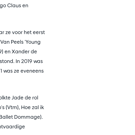
ugo Claus en
r ze voor het eerst
 Van Peels 'Young
9) en Xander de
tond. In 2019 was
21 was ze eveneens
olkte Jade de rol
s (Vtm), Hoe zal ik
(Ballet Dommage).
htvaardige