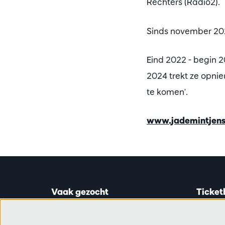
Rechters (Radio2).
Sinds november 2021
Eind 2022 - begin 
2024 trekt ze opni
te komen'.
www.jademintjens
Vaak gezocht
Ticket
Ticketinfo
Astridp
Abonnementen
Open op