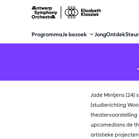
Programma
Je bezoek
Jong
Ontdek
Steun
Jade Mintjens (24)
(studierichting Wo
theatervoorstellin
upcomedians de the
artistieke projecte