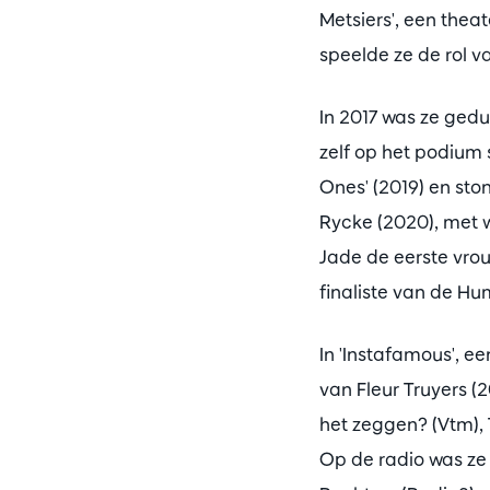
Metsiers', een the
speelde ze de rol v
In 2017 was ze gedu
zelf op het podium
Ones' (2019) en st
Rycke (2020), met 
Jade de eerste vro
finaliste van de 
In 'Instafamous', e
van Fleur Truyers (2
het zeggen? (Vtm),
Op de radio was ze