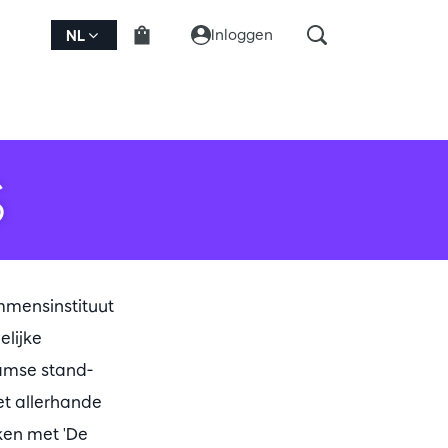
Inloggen
NL
S
mmensinstituut
lijke
aamse stand-
t allerhande
nken met 'De