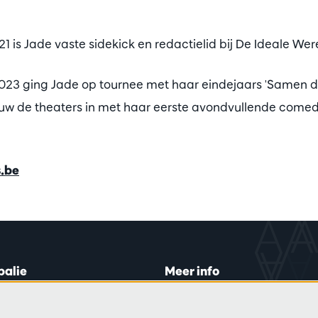
 is Jade vaste sidekick en redactielid bij De Ideale Wer
2023 ging Jade op tournee met haar eindejaars 'Samen d
euw de theaters in met haar eerste avondvullende com
.be
balie
Meer info
lein 20-26
Bezoekersreglement
 di en do
Privacy