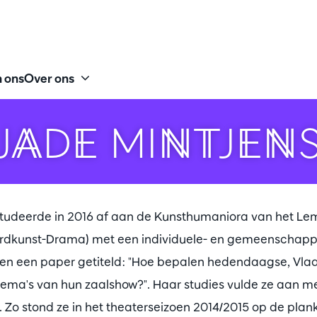
 ons
Over ons
JADE MINTJEN
 studeerde in 2016 af aan de Kunsthumaniora van het Le
ordkunst-Drama) met een individuele- en gemeenschappe
g en een paper getiteld: "Hoe bepalen hedendaagse, Vl
ma's van hun zaalshow?". Haar studies vulde ze aan me
n. Zo stond ze in het theaterseizoen 2014/2015 op de pla