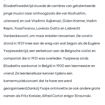
Elisabethwedstrijd stuwde de carrières van getalenteerde
jonge musici naar omhoogzoals die van Kozhukhin,
uiteraard, en ook Vladimir Asjkenazi, Gidon Kremer, Vadim
Repin, Yossif Ivanov, Lorenzo Gatto en Liebrecht
Vanbeckevoort, om maar enkelen tenoemen. De vorstin
stond in 1937 mee aan de wieg van wat begon als de Eugène
Ysaÿewedstrijd, een eerbetoon aan de Belgische violist en
componist die in 1931 was overleden. Ysaÿewas sinds
Elisabeths aankomst in België in 1900 een leermeester en
vriend. Ze leerdenelkaar kennen tijdens een
kamermuziekconcert dat te harer ere werd
georganiseerd.Dankzij Ysaÿe ontmoette ze ook andere grote
namen als Fritz Kreisler, Alfred Cortot enIgor Stravinski.