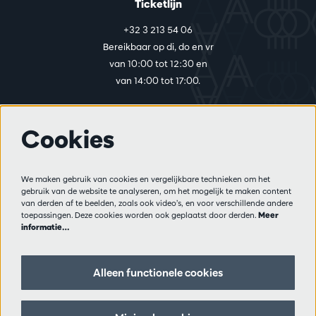
Ticketlijn
+32 3 213 54 06
Bereikbaar op di, do en vr
van 10:00 tot 12:30 en
van 14:00 tot 17:00.
Cookies
Meer info
Bezoekersreglement
We maken gebruik van cookies en vergelijkbare technieken om het
Privacy
gebruik van de website te analyseren, om het mogelijk te maken content
Verkoopsvoorwaarden
van derden af te beelden, zoals ook video’s, en voor verschillende andere
Pers
toepassingen. Deze cookies worden ook geplaatst door derden.
Meer
informatie…
Partners
Alleen functionele cookies
Volg ons