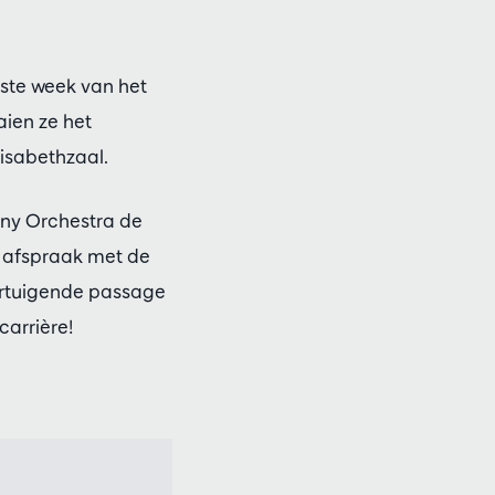
tste week van het
aien ze het
lisabethzaal.
ny Orchestra de
e afspraak met de
vertuigende passage
carrière!