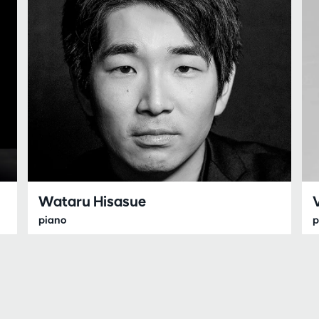
Wataru Hisasue
piano
p