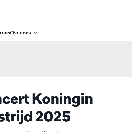
 ons
Over ons
cert Koningin
trijd 2025