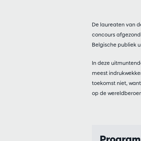
De laureaten van de
concours afgezonde
Belgische publiek u
In deze uitmunten
meest indrukwekken
toekomst niet, want
op de wereldberoemd
Progra