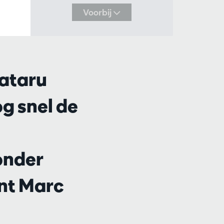
Voorbij
ataru
g snel de
onder
ent Marc