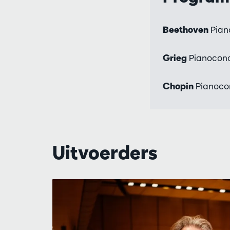
Beethoven
Piano
Grieg
Pianoconce
Chopin
Pianoconc
Uitvoerders