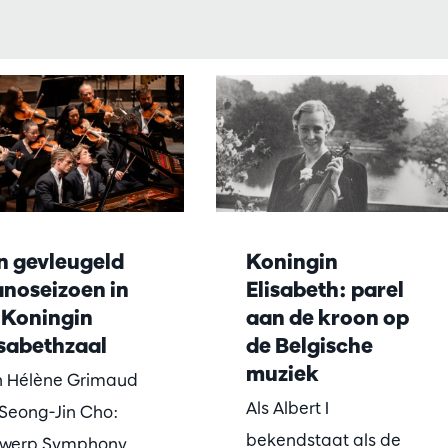
n gevleugeld
Koningin
anoseizoen in
Elisabeth: parel
 Koningin
aan de kroon op
isabethzaal
de Belgische
muziek
 Hélène Grimaud
Als Albert I
 Seong-Jin Cho:
bekendstaat als de
twerp Symphony