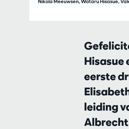
Nikola Meeuwsen, Wataru Hisasue, Val
Gefelici
Hisasue 
eerste dr
Elisabet
leiding 
Albrecht