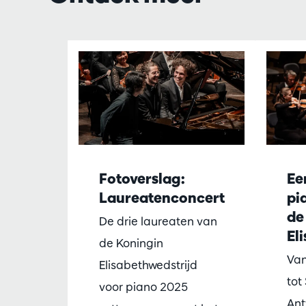
Overslaan
Fotoverslag:
Ee
Laureatenconcert
pi
de
De drie laureaten van
El
de Koningin
Van
Elisabethwedstrijd
tot
voor piano 2025
An