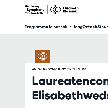
Programma
Je bezoek
Jong
Ontdek
Steun
ANTWERP SYMPHONY ORCHESTRA
Laureatencon
Elisabethweds