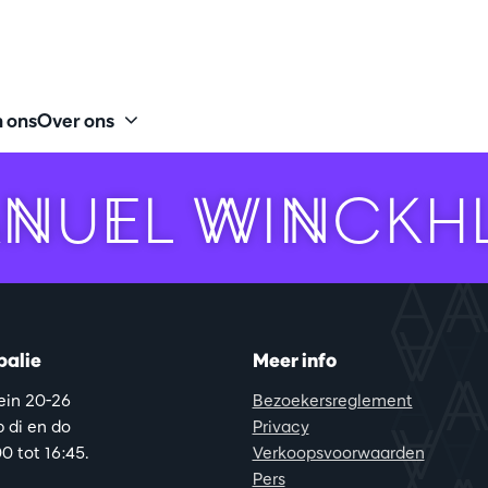
 ons
Over ons
NUEL WINCKH
balie
Meer info
lein 20-26
Bezoekersreglement
 di en do
Privacy
0 tot 16:45.
Verkoopsvoorwaarden
Pers