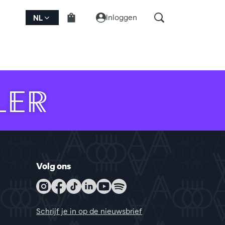
Inloggen
NL
LER
Volg ons
Schrijf je in op de nieuwsbrief