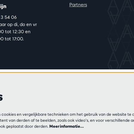
Partners
ijn
13 54 06
ar op di, do en vr
00 tot 12:30 en
0 tot 17:00.
s
cookies en vergelijkbare technieken om het gebruik van de website te 
ent van derden af te beelden, zoals ook video’s, en voor verschillende 
ok geplaatst door derden.
Meer informatie…