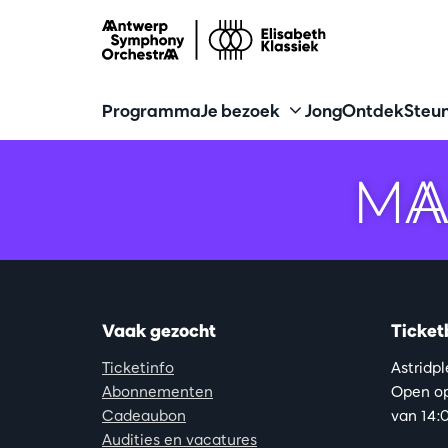
Programma
Je bezoek
Jong
Ontdek
Steun
MA
Vaak gezocht
Ticket
Ticketinfo
Astridp
Abonnementen
Open op
Cadeaubon
van 14:0
Audities en vacatures