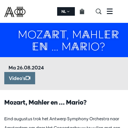
NL
Menu
MOZART, MAHLER
EN ... MARIO?
Ma 26.08.2024
Video's
Mozart, Mahler en ... Mario?
Eind augustus trok het Antwerp Symphony Orchestra naar
Amsterdam om daar Het Concertgebouw te vullen met een