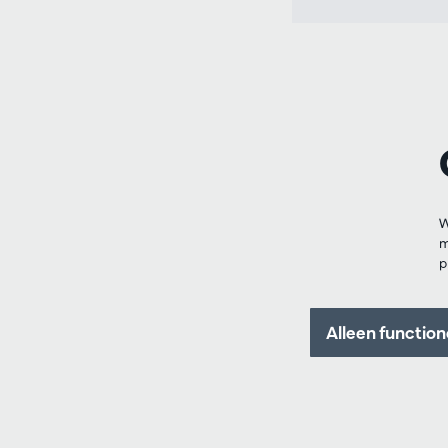
W
m
p
Alleen function