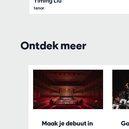
Yiming Liu
tenor
Ontdek meer
Overslaan
Maak je debuut in
Ga