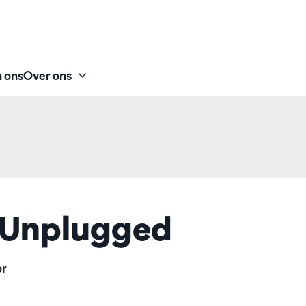
 ons
Over ons
Unplugged
or