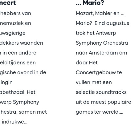
ncert
... Mario?
fhebbers van
Mozart, Mahler en ...
memuziek en
Mario? Eind augustus
uwsgierige
trok het Antwerp
dekkers waanden
Symphony Orchestra
h in een andere
naar Amsterdam om
eld tijdens een
daar Het
ische avond in de
Concertgebouw te
ingin
vullen met een
sabethzaal. Het
selectie soundtracks
twerp Symphony
uit de meest populaire
hestra, samen met
games ter wereld.…
 indrukwe…