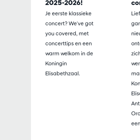
2025-2026!
co
Je eerste klassieke
Lie
concert? We've got
ga
you covered, met
nie
concerttips en een
ont
warm welkom in de
zic
Koningin
wer
Elisabethzaal.
mag
Kon
Eli
An
Orc
een