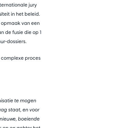
ternationale jury
eit in het beleid.
de opmaak van een
 de fusie die op 1
ur-dossiers.
t complexe proces
nisatie te mogen
aag staat, en voor
 nieuwe, boeiende
 op en achter het