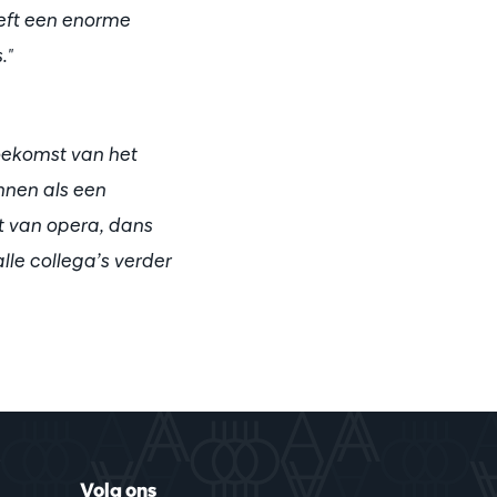
eeft een enorme
."
toekomst van het
nnen als een
t van opera, dans
lle collega’s verder
Volg ons