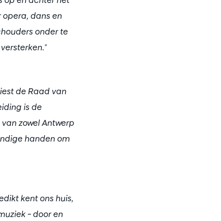
 opera, dans en
schouders onder te
versterken."
kiest de Raad van
iding is de
n van zowel Antwerp
skundige handen om
dikt kent ons huis,
muziek – door en