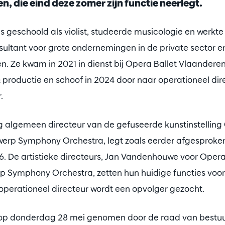
, die eind deze zomer zijn functie neerlegt.
is geschoold als violist, studeerde musicologie en werkte
nsultant voor grote ondernemingen in de private sector e
en. Ze kwam in 2021 in dienst bij Opera Ballet Vlaander
 productie en schoof in 2024 door naar operationeel dir
.
ig algemeen directeur van de gefuseerde kunstinstelling
erp Symphony Orchestra, legt zoals eerder afgesproken 
. De artistieke directeurs, Jan Vandenhouwe voor Opera 
p Symphony Orchestra, zetten hun huidige functies voort
operationeel directeur wordt een opvolger gezocht.
d op donderdag 28 mei genomen door de raad van bestu