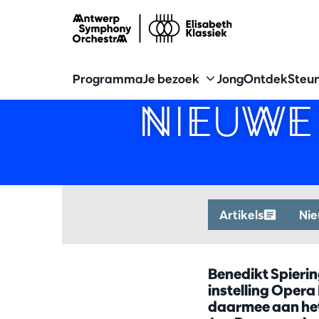
Programma
Je bezoek
Jong
Ontdek
Steun
NIEUWE
Artikels
Ni
Benedikt Spieri
instelling Oper
daarmee aan het 