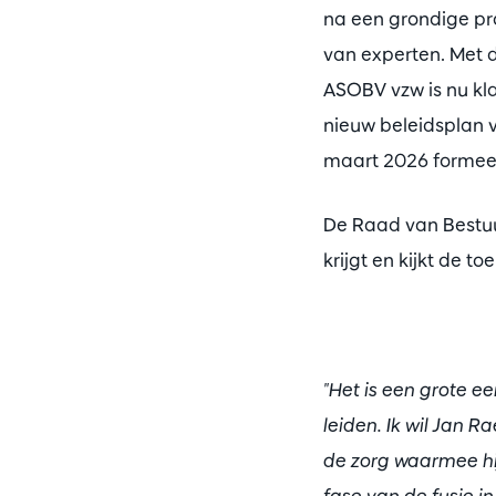
na een grondige pro
van experten. Met d
ASOBV vzw is nu kl
nieuw beleidsplan 
maart 2026 formeel 
De Raad van Bestuu
krijgt en kijkt de 
"Het is een grote e
leiden. Ik wil Jan 
de zorg waarmee hi
fase van de fusie 