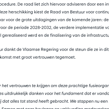
cedure. De raad liet zich hiervoor adviseren door een in
eze herschikking kiest de Raad van Bestuur voor continuït
aar voor de grote uitdagingen van de komende jaren: 
voor de periode 2028-2032, de verdere implementatie van
gerealiseerd werd en de finalisering van de infrastructu
r dankt de Vlaamse Regering voor de steun die ze in di
toekomst met groot vertrouwen tegemoet.
er het vertrouwen te krijgen om deze prachtige fusieorga
Raes uitdrukkelijk danken voor het fundament dat er vand
j dat alles tot stand heeft gebracht. We stappen nu een
in. Samen met onze bevlogen en vakkundige medewerkers