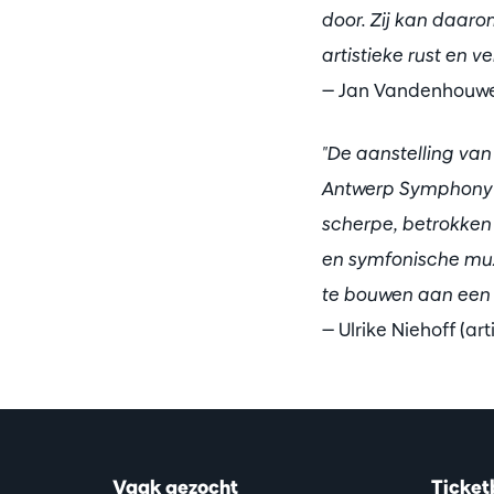
door. Zij kan daaro
artistieke rust en v
— Jan Vandenhouwe (
"De aanstelling van
Antwerp Symphony O
scherpe, betrokken
en symfonische muzi
te bouwen aan een a
— Ulrike Niehoff (a
Vaak gezocht
Ticket