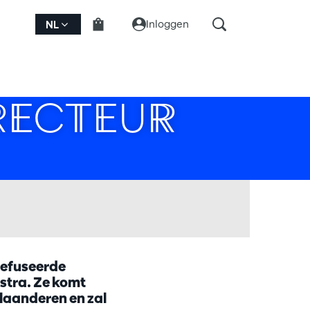
Inloggen
NL
RECTEUR
gefuseerde
stra. Ze komt
Vlaanderen en zal