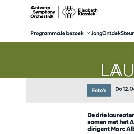
Programma
Je bezoek
Jong
Ontdek
Steun
Inzoomen
LA
Do 12.
Foto's
De drie laureate
samen met het A
dirigent Marc Al