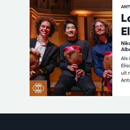
ANT
L
E
Nik
Alb
Als
Eli
uit
Ant