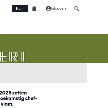
Inloggen
NL
:
Inzoomen
ERT
 2025 zetten
toekomstig chef-
 vlam.