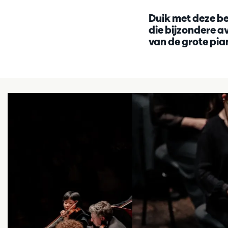
Duik met deze be
die bijzondere 
van de grote pia
Overslaan