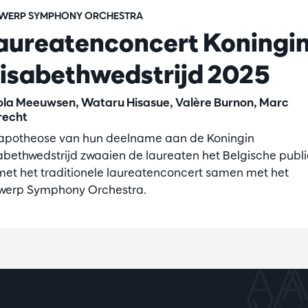
WERP SYMPHONY ORCHESTRA
aureatenconcert Koningi
lisabethwedstrijd 2025
ola Meeuwsen, Wataru Hisasue, Valère Burnon, Marc
recht
 apotheose van hun deelname aan de Koningin
sabethwedstrijd zwaaien de laureaten het Belgische publ
 met het traditionele laureatenconcert samen met het
werp Symphony Orchestra.