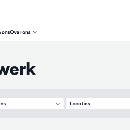
 ons
Over ons
werk
res
Locaties