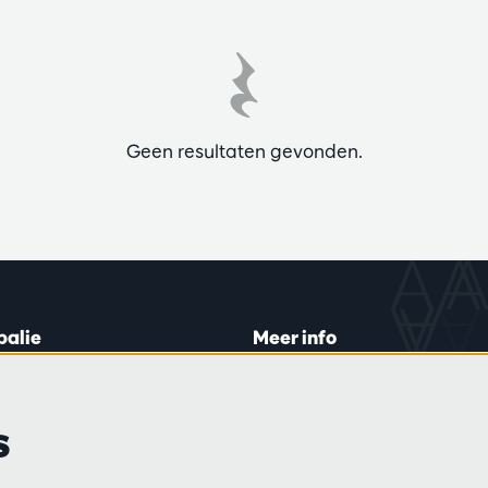
Geen resultaten gevonden.
balie
Meer info
lein 20-26
Bezoekersreglement
 di en do
Privacy
s
0 tot 16:45.
Verkoopsvoorwaarden
Pers
Partners
ijn