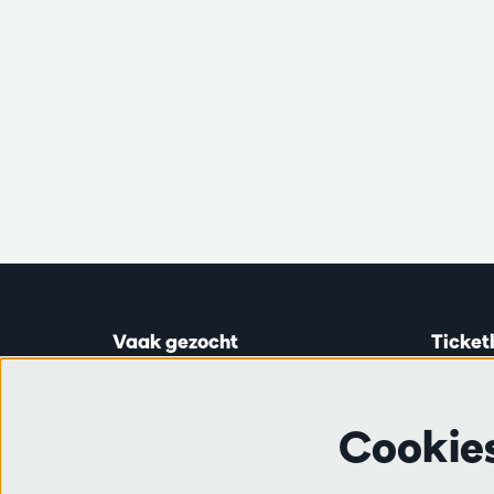
Vaak gezocht
Ticket
Ticketinfo
Astridp
Abonnementen
Open op
Cookie
Cadeaubon
van 14:0
Audities en vacatures
Vrienden
Ticketl