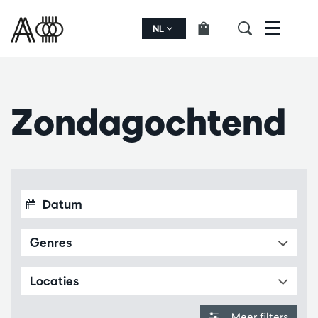
NL
Menu
Zondagochtend
Genres
Locaties
Meer filters