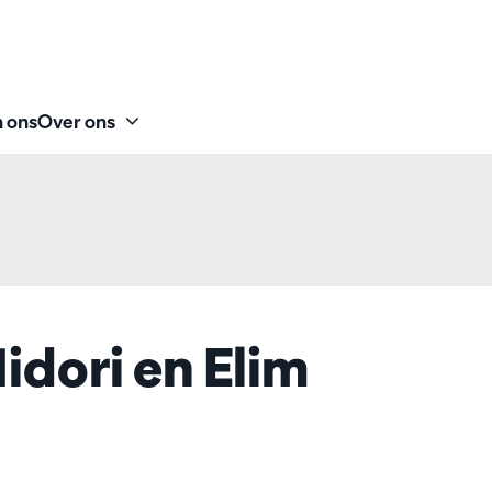
 ons
Over ons
dori en Elim