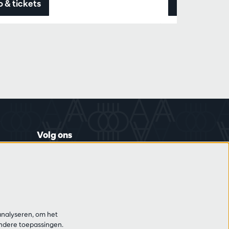
o & tickets
Info & ticket
Volg ons
Schrijf je in op de nieuwsbrief
analyseren, om het
andere toepassingen.