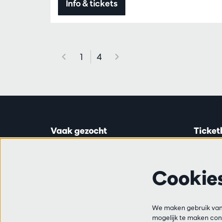
Info & tickets
1
4
Vaak gezocht
Ticket
Ticketinfo
Astridp
Abonnementen
Open op
Cookie
Cadeaubon
van 14:0
Audities en vacatures
Vrienden
Ticketl
We maken gebruik van 
Veelgestelde vragen
+32 3 2
mogelijk te maken cont
Contact