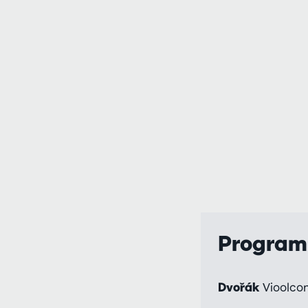
Progra
Dvořák
Vioolcon