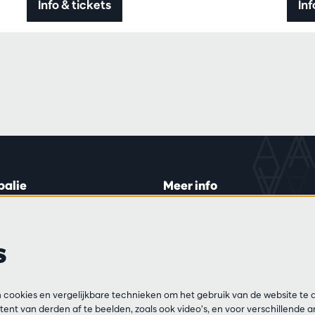
Info & tickets
Inf
balie
Meer info
lein 20-26
Bezoekersreglement
 di en do
Privacy
s
0 tot 16:45.
Verkoopsvoorwaarden
Pers
Partners
ijn
cookies en vergelijkbare technieken om het gebruik van de website te 
13 54 06
ent van derden af te beelden, zoals ook video’s, en voor verschillende 