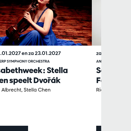
1.01.2027
en
za 23.01.2027
za 10.10.2026
ERP SYMPHONY ORCHESTRA
ANTWERP SYMPHO
sabethweek: Stella
Schumann
en speelt Dvořák
Feldman
 Albrecht, Stella Chen
Richard Egarr,