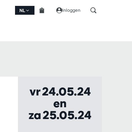
Inloggen
NL
vr 24.05.24
en
za 25.05.24