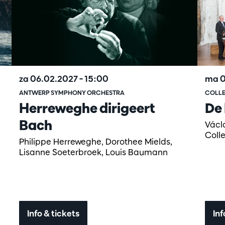
za 06.02.2027
– 15:00
ma 0
ANTWERP SYMPHONY ORCHESTRA
COLLE
Herreweghe dirigeert
De
Bach
Václ
Coll
Philippe Herreweghe, Dorothee Mields,
Lisanne Soeterbroek, Louis Baumann
Info & tickets
Inf