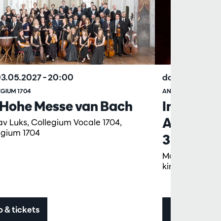
3.05.2027
– 20:00
do 01.10.2026
GIUM 1704
ANTWERP SYMPHO
 Hohe Messe van Bach
Inaugura
Albrecht 
av Luks, Collegium Vocale 1704,
egium 1704
3
Marc Albrecht
kinderkoor OB
o & tickets
Info & ticket