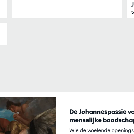
J
t
De Johannespassie va
menselijke boodscha
Wie de woelende opening