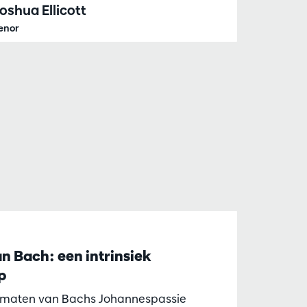
oshua Ellicott
enor
n Bach: een intrinsiek
p
smaten van Bachs Johannespassie