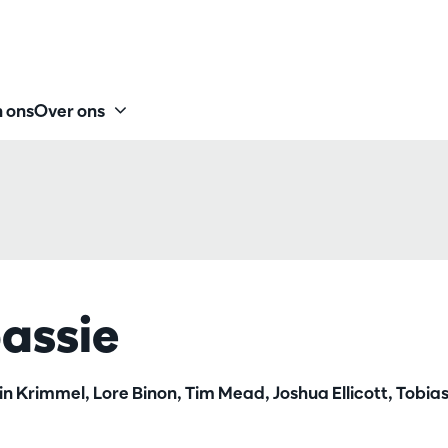
 ons
Over ons
assie
in Krimmel, Lore Binon, Tim Mead, Joshua Ellicott, Tobia