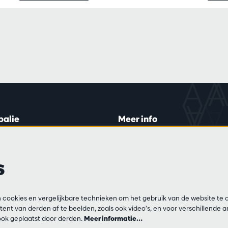
balie
Meer info
lein 20-26
Bezoekersreglement
 di en do
Privacy
s
0 tot 16:45.
Verkoopsvoorwaarden
Pers
Partners
ijn
cookies en vergelijkbare technieken om het gebruik van de website te 
13 54 06
ent van derden af te beelden, zoals ook video’s, en voor verschillende 
ok geplaatst door derden.
Meer informatie…
ar op di, do en vr