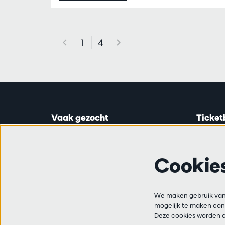
1
4
Vaak gezocht
Ticket
Ticketinfo
Astridp
Abonnementen
Open op
Cookie
Cadeaubon
van 14:0
Audities en vacatures
Vrienden
Ticketl
Veelgestelde vragen
We maken gebruik van 
+32 3 2
mogelijk te maken cont
Contact
Deze cookies worden o
Bereikba