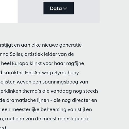
Data
erstijgt en aan elke nieuwe generatie
a Soller, artistiek leider van de
eel Europa klinkt voor haar ragfijne
tend karakter. Het Antwerp Symphony
 solisten weven een spanningsboog van
weerklinken thema’s die vandaag nog steeds
 de dramatische lijnen – die nog directer en
 een meesterlijke beheersing van stijl en
rslaan, met een van de meest meeslepende
rd.