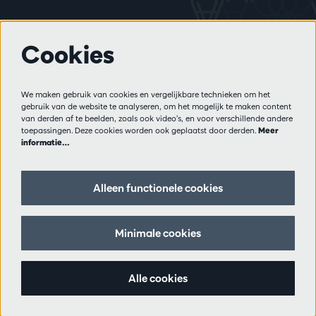
Cookies
Meer info
Bezoekersreglement
We maken gebruik van cookies en vergelijkbare technieken om het
Privacy
gebruik van de website te analyseren, om het mogelijk te maken content
Verkoopsvoorwaarden
van derden af te beelden, zoals ook video’s, en voor verschillende andere
Pers
toepassingen. Deze cookies worden ook geplaatst door derden.
Meer
informatie…
Partners
Alleen functionele cookies
Volg ons
Minimale cookies
Schrijf je in op de nieuwsbrief
Alle cookies